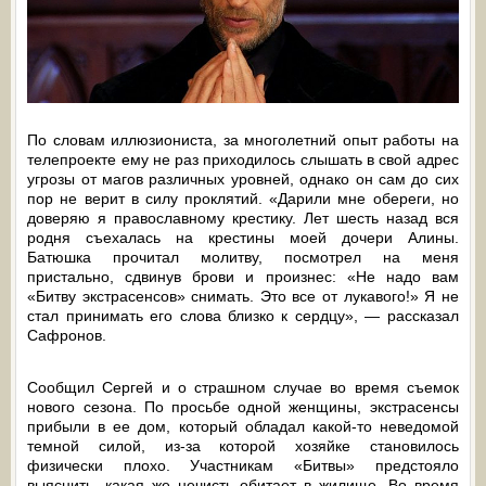
По словам иллюзиониста, за многолетний опыт работы на
телепроекте ему не раз приходилось слышать в свой адрес
угрозы от магов различных уровней, однако он сам до сих
пор не верит в силу проклятий. «Дарили мне обереги, но
доверяю я православному крестику. Лет шесть назад вся
родня съехалась на крестины моей дочери Алины.
Батюшка прочитал молитву, посмотрел на меня
пристально, сдвинув брови и произнес: «Не надо вам
«Битву экстрасенсов» снимать. Это все от лукавого!» Я не
стал принимать его слова близко к сердцу», — рассказал
Сафронов.
Сообщил Сергей и о страшном случае во время съемок
нового сезона. По просьбе одной женщины, экстрасенсы
прибыли в ее дом, который обладал какой-то неведомой
темной силой, из-за которой хозяйке становилось
физически плохо. Участникам «Битвы» предстояло
выяснить, какая же нечисть обитает в жилище. Во время