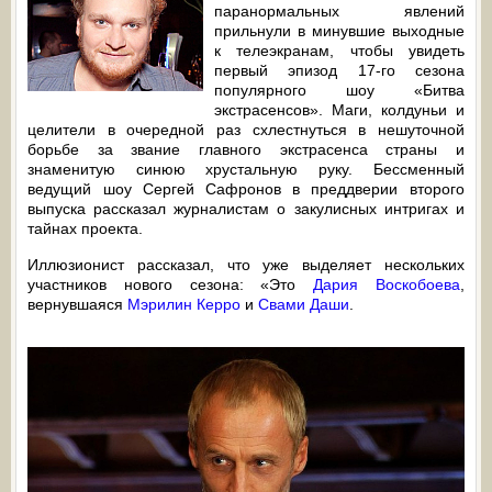
паранормальных явлений
прильнули в минувшие выходные
к телеэкранам, чтобы увидеть
первый эпизод 17-го сезона
популярного шоу «Битва
экстрасенсов». Маги, колдуньи и
целители в очередной раз схлестнуться в нешуточной
борьбе за звание главного экстрасенса страны и
знаменитую синюю хрустальную руку. Бессменный
ведущий шоу Сергей Сафронов в преддверии второго
выпуска рассказал журналистам о закулисных интригах и
тайнах проекта.
Иллюзионист рассказал, что уже выделяет нескольких
участников нового сезона: «Это
Дария Воскобоева
,
вернувшаяся
Мэрилин Керро
и
Свами Даши
.