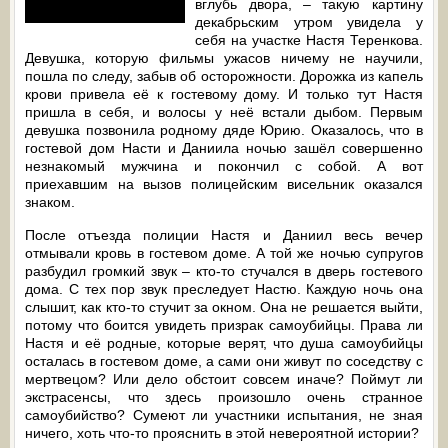
вглубь двора, – такую картину
декабрьским утром увидела у
себя на участке Настя Теренкова.
Девушка, которую фильмы ужасов ничему не научили,
пошла по следу, забыв об осторожности. Дорожка из капель
крови привела её к гостевому дому. И только тут Настя
пришла в себя, и волосы у неё встали дыбом. Первым
девушка позвонила родному дяде Юрию. Оказалось, что в
гостевой дом Насти и Даниила ночью зашёл совершенно
незнакомый мужчина и покончил с собой. А вот
приехавшим на вызов полицейским висельник оказался
знаком.
После отъезда полиции Настя и Даниил весь вечер
отмывали кровь в гостевом доме. А той же ночью супругов
разбудил громкий звук – кто-то стучался в дверь гостевого
дома. С тех пор звук преследует Настю. Каждую ночь она
слышит, как кто-то стучит за окном. Она не решается выйти,
потому что боится увидеть призрак самоубийцы. Права ли
Настя и её родные, которые верят, что душа самоубийцы
осталась в гостевом доме, а сами они живут по соседству с
мертвецом? Или дело обстоит совсем иначе? Поймут ли
экстрасенсы, что здесь произошло очень странное
самоубийство? Сумеют ли участники испытания, не зная
ничего, хоть что-то прояснить в этой невероятной истории?