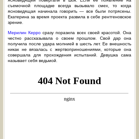
ясновидящей повергали в шок. Если ее появление на
съемочной площадке всегда вызывало смех, то когда
ясновидящая начинала говорить — все были потрясены.
Екатерина за время проекта развила в себе рентгеновское
зрение.
Мерилин Керро
сразу поразила всех своей красотой. Она
честно рассказывала о своем прошлом. Свой дар она
получила после удара молнией в шесть лет. Ее внешность
никак не вязалась с жертвоприношениями, которые она
совершала для прохождения испытаний. Девушка сама
называет себя ведьмой.