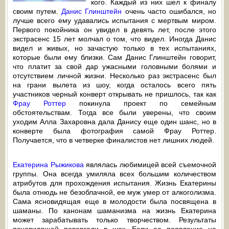
кого. Каждый из них шел к финалу
своим путем.
Данис Глинштейн
очень часто ошибался, но
лучше всего ему удавались испытания с мертвым миром.
Первого покойника он увидел в девять лет, после этого
экстрасенс 15 лет молчал о том, что видел. Иногда Данис
видел и живых, но зачастую только в тех испытаниях,
которые были ему близки. Сам Данис Глинштейн говорит,
что платит за свой дар ужасными головными болями и
отсутствием личной жизни. Несколько раз экстрасенс был
на грани вылета из шоу, когда осталось всего пять
участников черный конверт открывать не пришлось, так как
Фрау Роттер
покинула проект по семейным
обстоятельствам. Тогда все были уверены, что своим
уходим Алла Захаровна дала Данису еще один шанс, но в
конверте была фотография самой Фрау Роттер.
Получается, что в четверке финалистов нет лишних людей.
Екатерина Рыжикова
являлась любимицей всей съемочной
группы. Она всегда умиляла всех большим количеством
атрибутов для прохождения испытания. Жизнь Екатерины
была отнюдь не безоблачной, ее муж умер от алкоголизма.
Сама ясновидящая еще в молодости была посвящена в
шаманы. По канонам шаманизма на жизнь Екатерина
может зарабатывать только творчеством. Результаты