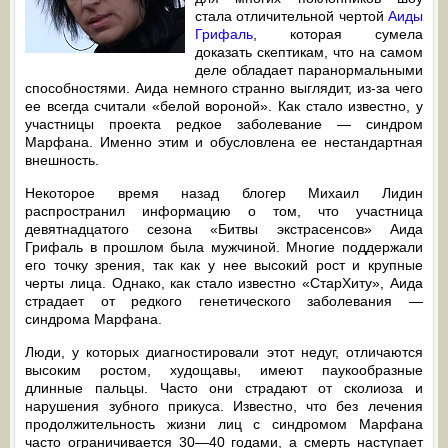
стала отличительной чертой
Аиды
Грифаль
, которая сумела
доказать скептикам, что на самом
деле обладает паранормальными
способностями. Аида немного странно выглядит, из-за чего
ее всегда считали «белой вороной». Как стало известно, у
участницы проекта редкое заболевание — синдром
Марфана. Именно этим и обусловлена ее нестандартная
внешность.
Некоторое время назад блогер Михаил Лидин
распространил информацию о том, что участница
девятнадцатого сезона «Битвы экстрасенсов» Аида
Грифаль в прошлом была мужчиной. Многие поддержали
его точку зрения, так как у нее высокий рост и крупные
черты лица. Однако, как стало известно «СтарХиту», Аида
страдает от редкого генетического заболевания —
синдрома Марфана.
Люди, у которых диагностировали этот недуг, отличаются
высоким ростом, худощавы, имеют паукообразные
длинные пальцы. Часто они страдают от сколиоза и
нарушения зубного прикуса. Известно, что без лечения
продолжительность жизни лиц с синдромом Марфана
часто ограничивается 30—40 годами, а смерть наступает