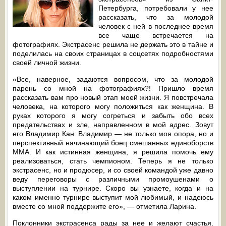
Петербурга, потребовали у нее
рассказать, что за молодой
человек с ней в последнее время
все чаще встречается на
фотографиях. Экстрасенс решила не держать это в тайне и
поделилась на своих страницах в соцсетях подробностями
своей личной жизни.
«Все, наверное, задаются вопросом, что за молодой
парень со мной на фотографиях?! Пришло время
рассказать вам про новый этап моей жизни. Я повстречала
человека, на которого могу положиться как женщина. В
руках которого я могу согреться и забыть обо всех
предательствах и зле, направленном в мой адрес. Зовут
его Владимир Кан. Владимир — не только моя опора, но и
перспективный начинающий боец смешанных единоборств
ММА. И как истинная женщина, я решила помочь ему
реализоваться, стать чемпионом. Теперь я не только
экстрасенс, но и продюсер, и со своей командой уже давно
веду переговоры с различными промоушенами о
выступлении на турнире. Скоро вы узнаете, когда и на
каком именно турнире выступит мой любимый, и надеюсь
вместе со мной поддержите его», — отметила Ларина.
Поклонники экстрасенса рады за нее и желают счастья.