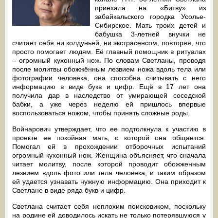
приехала на «Битву» из
забайкальского городка Усолье-
Сибирское. Мать троих детей и
бабушка 3-летней внучки не
считает себя ни колдуньей, ни экстрасенсом, повторяя, что
просто помогает людям. Её главный помощник в ритуалах
– огромный кухонный нож. По словам Светланы, проводя
после молитвы обожжённым лезвием ножа вдоль тела или
фотографии человека, она способна считывать с него
информацию в виде букв и цифр. Ещё в 17 лет она
получила дар в наследство от умирающей соседской
бабки, а уже через неделю ей пришлось впервые
воспользоваться ножом, чтобы принять сложные роды.
Войнарович утверждает, что ее подтолкнула к участию в
проекте ее покойная мать, с которой она общается.
Помогал ей в прохождении отборочных испытаний
огромный кухонный нож. Женщина объясняет, что сначала
читает молитву, после которой проводит обожженным
лезвием вдоль фото или тела человека, и таким образом
ей удается узнавать нужную информацию. Она приходит к
Светлане в виде ряда букв и цифр.
Светлана считает себя неплохим поисковиком, поскольку
на родине ей доводилось искать не только потерявшуюся у