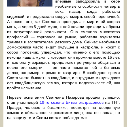
впервые заподозрила в себе
необычные способности четверть
века назад, когда работала
сиделкой, и предсказала скорую смерть своей подопечной.
А после того, как Светлана проводила в мир иной сперва
мать, а через 5 дней мужа, к ней начали приходить образы
из потусторонней реальности. Она сменила множество
профессий — торговала на рынке, работала водителем
трамвая и воспитателем детского дома. Сейчас необычная
домохозяйка часто видит будущее в кастрюле, и носит с
собой половник, утверждая, что именно с его помощью
некогда нашла мужа, с которым они прожили вместе 16 лет,
и, как она утверждает, продолжают регулярно общаться и
после его смерти, — он часто помогает ей в бытовых
делах, например, в ремонте квартиры. В свободное время
Света часто бывает на кладбище, и в трудные минуты даже
ест кладбищенскую землю, которая подсказывает ей, как
пройти испытание.
Первые испытания Светлана Назарова прошла успешно,
став участницей
19-го сезона Битвы экстрасенсов
на ТНТ.
Правда, человек в багажнике, несмотря на съеденную
землю и обмазанное черноземом лицо, она не нашла, но
на защиту тети Светы встали наблюдатели.