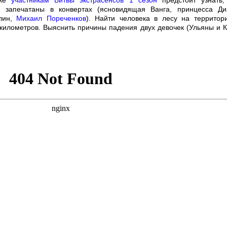
ске
участникам Битвы экстрасенсов 1 сезон
предстоит узнать,
 запечатаны в конвертах (ясновидящая Ванга, принцесса Ди
лин,
Михаил Пореченков
). Найти человека в лесу на территор
километров. Выяснить причины падения двух девочек (Ульяны и К