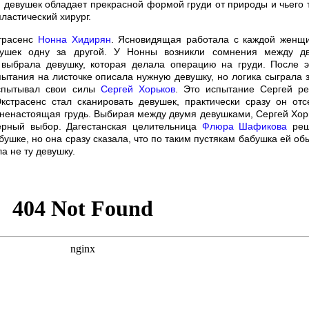
и девушек обладает прекрасной формой груди от природы и чьего 
пластический хирург.
трасенс
Нонна Хидирян
. Ясновидящая работала с каждой женщ
вушек одну за другой. У Нонны возникли сомнения между д
 выбрала девушку, которая делала операцию на груди. После э
ытания на листочке описала нужную девушку, но логика сыграла 
испытывал свои силы
Сергей Хорьков
. Это испытание Сергей р
страсенс стал сканировать девушек, практически сразу он отс
 ненастоящая грудь. Выбирая между двумя девушками, Сергей Хор
ерный выбор. Дагестанская целительница
Флюра Шафикова
реш
ушке, но она сразу сказала, что по таким пустякам бабушка ей об
а не ту девушку.