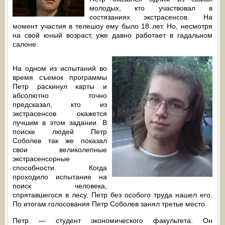
молодых, кто участвовал в
состязаниях экстрасенсов. На
момент участия в телешоу ему было 18 лет. Но, несмотря
на свой юный возраст, уже давно работает в гадальном
салоне.
На одном из испытаний во
время съемок программы
Петр раскинул карты и
абсолютно точно
предсказал, кто из
экстрасенсов окажется
лучшим в этом задании. В
поиске людей Петр
Соболев так же показал
свои великолепные
экстрасенсорные
способности. Когда
проходило испытание на
поиск человека,
спрятавшегося в лесу, Петр без особого труда нашел его.
По итогам голосования Петр Соболев занял третье место.
Петр — студент экономического факультета. Он