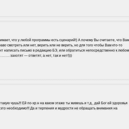
имает, что у любой программы есть сценарий!) А почему Вы считаете, что Ва
раво смотреть или нет, верить или не верить, но для того чтобы Вам кто-то
ит написать письмо в редакцию БЭ, или обратиться непосредственно к любом
…. захотят — ответят, а нет, так и нет!)))
акую чушь!!! Ей по-хр.н на каком этаже ты живешь и т.д., дай Бог ей здоровья
 это необходимо!!! Да и терпения и мудрости не обращать внимания на