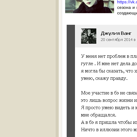
https://v
сезона и
создающи