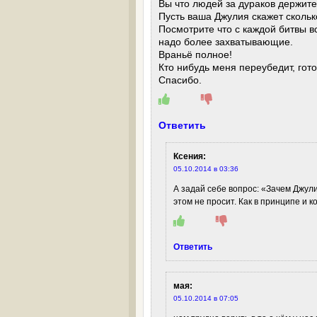
Вы что людей за дураков держите
Пусть ваша Джулия скажет сколько
Посмотрите что с каждой битвы в
надо более захватывающие.
Враньё полное!
Кто нибудь меня переубедит, гот
Спасибо.
Ответить
Ксения
:
05.10.2014 в 03:36
А задай себе вопрос: «Зачем Джули
этом не просит. Как в принципе и 
Ответить
мая
:
05.10.2014 в 07:05