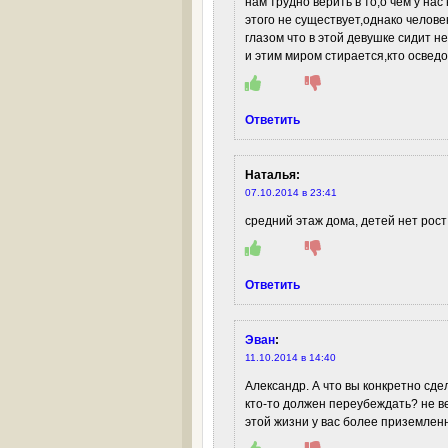
нам трудно верить в то,о чём у нас
этого не существует,однако челов
глазом что в этой девушке сидит не
и этим миром стирается,кто осведо
Ответить
Наталья
:
07.10.2014 в 23:41
средний этаж дома, детей нет рост
Ответить
Эван
:
11.10.2014 в 14:40
Александр. А что вы конкретно сдел
кто-то должен переубеждать? не ве
этой жизни у вас более приземленн