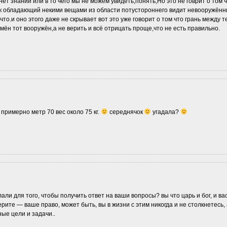
 нет знаний или в то чего мы не можем увидеть,понять,Но это не говрит о том 
ек обладающий некими вещами из области потустороннего видит невооружён
что.и оно этого даже не скрывает вот это уже говорит о том что грань между т
мён тот вооружён,а не верить и всё отрицать проще,что не есть правильно.
 примерно метр 70 вес около 75 кг.
середнячок
угадала?
али для того, чтобы получить ответ на ваши вопросы? вы что царь и бог, и ва
рите — ваше право, может быть, вы в жизни с этим никогда и не столкнетесь, 
ые цели и задачи..