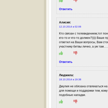
Ответить
Алисия
:
12.10.2014 в 02:06
Кто связан с телевидением,тот пон
кто-то и что-то должен?)))) Ваше п
ответил на Ваши вопросы, Вам сто
участнику битвы лично, а уж там………
Ответить
Людмила
:
18.10.2014 в 19:38
Джулия не обязана отвлекаться на т
для помощи и поддержки тем, кому
подобные нападки.