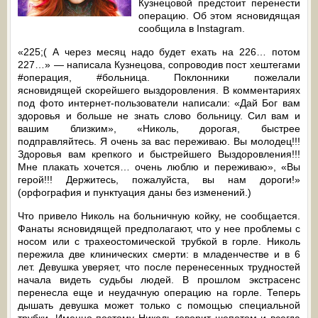
Кузнецовой предстоит перенести
операцию. Об этом ясновидящая
сообщила в Instagram.
«225;( А через месяц надо будет ехать на 226… потом
227…» — написала Кузнецова, сопроводив пост хештегами
#операция, #больница. Поклонники пожелали
ясновидящей скорейшего выздоровления. В комментариях
под фото интернет-пользователи написали: «Дай Бог вам
здоровья и больше не знать слово больницу. Сил вам и
вашим близким», «Николь, дорогая, быстрее
подправляйтесь. Я очень за вас переживаю. Вы молодец!!!
Здоровья вам крепкого и быстрейшего Выздоровления!!!
Мне плакать хочется… очень люблю и переживаю», «Вы
герой!!! Держитесь, пожалуйста, вы нам дороги!»
(орфография и пунктуация даны без изменений.)
Что привело Николь на больничную койку, не сообщается.
Фанаты ясновидящей предполагают, что у нее проблемы с
носом или с трахеостомической трубкой в горле. Николь
пережила две клинических смерти: в младенчестве и в 6
лет. Девушка уверяет, что после перенесенных трудностей
начала видеть судьбы людей. В прошлом экстрасенс
перенесла еще и неудачную операцию на горле. Теперь
дышать девушка может только с помощью специальной