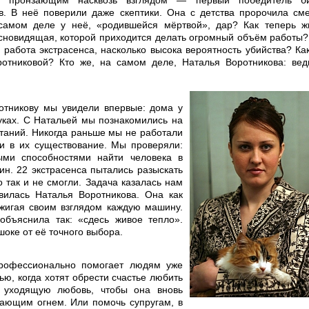
 пронзающим насквозь взглядом — первый победитель б
в. В неё поверили даже скептики. Она с детства пророчила сме
самом деле у неё, «родившейся мёртвой», дар? Как теперь ж
сновидящая, которой приходится делать огромный объём работы?
 работа экстрасенса, насколько высока вероятность убийства? Ка
отниковой? Кто же, на самом деле, Наталья Воротникова: вед
тникову мы увидели впервые: дома у
руках. С Натальей мы познакомились на
таний. Никогда раньше мы не работали
и в их существование. Мы проверяли:
ми способностями найти человека в
ин. 22 экстрасенса пытались разыскать
о так и не смогли. Задача казалась нам
вилась Наталья Воротникова. Она как
ожигая своим взглядом каждую машину.
бъяснила так: «сдесь живое тепло».
оке от её точного выбора.
рофессионально помогает людям уже
ью, когда хотят обрести счастье любить
 уходящую любовь, чтобы она вновь
ающим огнем. Или помочь супругам, в