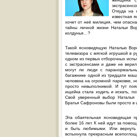
женщина с
экстрасенсо
Откуда на 
известная я
хочет от неё милиция, чем опасна
тайны личной жизни Натальи Вор
колдунья…?
Такой ясновидящую Наталью Воро
телевизора с мягкой игрушкой в 
одном из первых отборочных испы
с экстрасенсами и даже не верил
могут ли люди с паранормальны
багажнике одной из тридцати маш
человека на огромной парковке, н
просто невыполнимой. И тут поя
ищейка стала ходить и искать, п
Свой уверенный выбор Наталья о
Братья Сафроновы были просто в ш
Эта обаятельная ясновидящая п
более 16 лет. К ней идут за помощ
и быть любимыми. Или вернуть
вспыхнула прекрасным всепоглощ