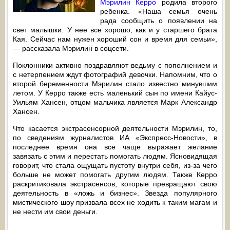
Мэрилин Керро
родила второго
ребенка. «Наша семья очень
рада сообщить о появлении на
свет малышки. У нее все хорошо, как и у старшего брата
Кая. Сейчас нам нужен хороший сон и время для семьи»,
— рассказала Мэрилин в соцсети.
Поклонники активно поздравляют ведьму с пополнением и
с нетерпением ждут фотографий девочки. Напомним, что о
второй беременности Мэрилин стало известно минувшим
летом. У Керро также есть маленький сын по имени Кайус-
Уильям Хансен, отцом мальчика является Марк Александр
Хансен.
Что касается экстрасенсорной деятельности Мэрилин, то,
по сведениям журналистов ИА «Экспресс-Новости», в
последнее время она все чаще выражает желание
завязать с этим и перестать помогать людям. Ясновидящая
говорит, что стала ощущать пустоту внутри себя, из-за чего
больше не может помогать другим людям. Также Керро
раскритиковала экстрасенсов, которые превращают свою
деятельность в «ложь и бизнес». Звезда популярного
мистического шоу призвала всех не ходить к таким магам и
не нести им свои деньги.