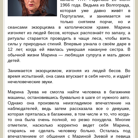
1966 года. Ведьма из Волгограда,
которая уже давно живёт в
Португалии, и занимается не
только снятием порчи, но и
сеансами экзорцизма в католическом храме. Марина
изгоняет из людей бесов, которых распознаёт по запаху, а
ритуалы старается проводить в чаще леса, чтобы взять
силы у природных стихий. Впервые узнала о своём даре в
12 лет, когда ей явилась умершая накануне сестра. В
обычной жизни Марина — любящая супруга и мать двоих
детей.
Занимается экзорцизмом, изгоняя из людей бесов. Во
время испытаний, она сама впускает в себя нечто, и издаёт
нечеловеческие звуки.
Марина Зуева не смогла найти человека в багажнике
машины, остановившись буквально в шаге от нужного авто.
Однако она произвела неизгладимое впечатление на
наблюдателей, ведь затем рассказала все о девушке,
которая пряталась в багажнике, в том числе и то, что когда-
то она была очень полной, но резко похудела. Многие
отметили, насколько корректно ведет себя Марина,
стараясь не сделать человеку больно. Осталась под
впечатлением от общения с Мариной Зуевой и певица