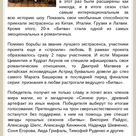
в этот раз были расширены как
никогда, и в итоге сезон стал
самым интернациональным за
всю историю шоу. Показать свои необычные способности
приехали экстрасенсы из Китая, Италии, Грузии и Латвии.
Кроме этого, 20-я «Битва» стала одной из самых
эмоциональных и романтичных.
Помимо борьбы за звание лучшего экстрасенса, участники
проекта еще и «строили» любовь. В рамках проекта
образовалось сразу 2 пары участников. И если Мариам
Циминтия и Кудрат Ахунов не спешили афишировать свои
романтические отношения, то Дмитрий Матвеев и
китайская ясновидящая Астрид буквально довели до слез
самого Марата Башарова в последней перед финалом
серии: признания в любви растрогали ведущего «Битвы».
Победитель получит не только славу и почет всех членов
мира магии, но и загадочную «Синюю руку», древний
артефакт из иных миров. Победителя выберут по итогам
голосования. Претенденты на трон сверхъестественного не
останутся без поддержки, к ним на помощь уже спешат
звезды прошлых сезонов «Битвы»: Виктория Райдос,
Александр Шепс, Александр Кинжинов, Надежда Шевченко,
Соня Егорова, Аида Грифаль, Тимофей Руденко и другие.