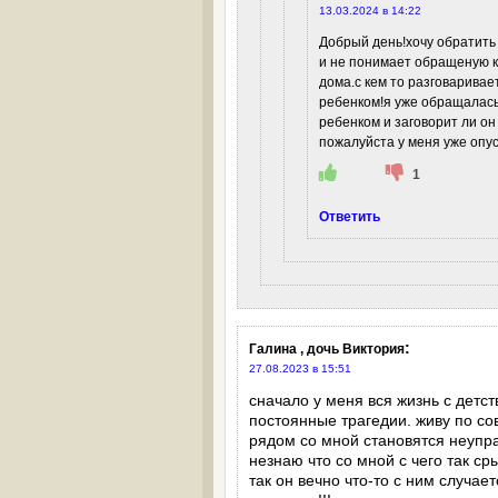
13.03.2024 в 14:22
Добрый день!хочу обратить 
и не понимает обращеную к 
дома.с кем то разговаривает
ребенком!я уже обращалась 
ребенком и заговорит ли он
пожалуйста у меня уже опу
1
Ответить
:
Галина , дочь Виктория
27.08.2023 в 15:51
сначало у меня вся жизнь с детств
постоянные трагедии. живу по со
рядом со мной становятся неупра
незнаю что со мной с чего так ср
так он вечно что-то с ним случае