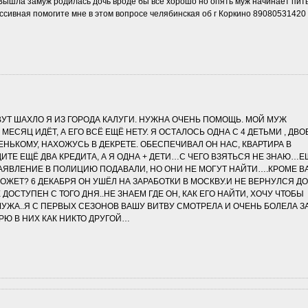
Вышла замуж родилась дочь вроде бы все хорошо но опять муж начинает пить
ессивная помогите мне в этом вопросе челябинская об г Коркино 89080531420
ВУТ ШАХЛО Я ИЗ ГОРОДА КАЛУГИ. НУЖНА ОЧЕНЬ ПОМОЩЬ. МОЙ МУЖ
МЕСЯЦ ИДЁТ, А ЕГО ВСЁ ЕЩЁ НЕТУ. Я ОСТАЛОСЬ ОДНА С 4 ДЕТЬМИ , ДВО
ЕНЬКОМУ, НАХОЖУСЬ В ДЕКРЕТЕ. ОБЕСПЕЧИВАЛ ОН НАС, КВАРТИРА В
ДИТЕ ЕЩЁ ДВА КРЕДИТА, А Я ОДНА + ДЕТИ…С ЧЕГО ВЗЯТЬСЯ НЕ ЗНАЮ…Е
ЯВЛЕНИЕ В ПОЛИЦИЮ ПОДАВАЛИ, НО ОНИ НЕ МОГУТ НАЙТИ….КРОМЕ В
ОЖЕТ? 6 ДЕКАБРЯ ОН УШЁЛ НА ЗАРАБОТКИ В МОСКВУ.И НЕ ВЕРНУЛСЯ ДО
 ДОСТУПЕН С ТОГО ДНЯ..НЕ ЗНАЕМ ГДЕ ОН, КАК ЕГО НАЙТИ, ХОЧУ ЧТОБЫ
УЖА..Я С ПЕРВЫХ СЕЗОНОВ ВАШУ ВИТВУ СМОТРЕЛА И ОЧЕНЬ БОЛЕЛА З
РЮ В НИХ КАК НИКТО ДРУГОЙ…