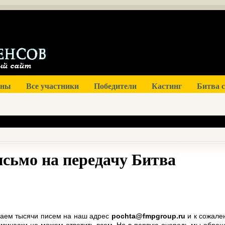
оны
Все участники
Победители
Кастинг
Битва 
исьмо на передачу Битва
аем тысячи писем на наш адрес
pochta@fmpgroup.ru
и к сожале