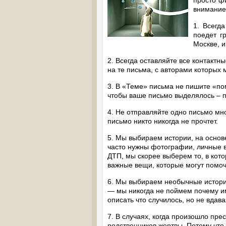
просто ф
внимание
1. Всегд
поедет г
Москве, и
2. Всегда оставляйте все контакт
на те письма, с авторами которых
3. В «Теме» письма не пишите «пом
чтобы ваше письмо выделялось – 
4. Не отправляйте одно письмо мно
письмо никто никогда не прочтет.
5. Мы выбираем истории, на основ
часто нужны фотографии, личные 
ДТП, мы скорее выберем то, в кот
важные вещи, которые могут помоч
6. Мы выбираем необычные истории
— мы никогда не поймем почему и
описать что случилось, но не вдав
7. В случаях, когда произошло пр
родственников жертвы. Потому что