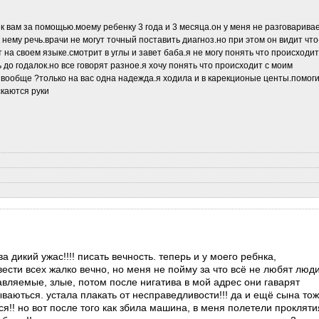
к вам за помощью.моему ребенку 3 года и 3 месяца.он у меня не разговарива
нему речь.врачи не могут точный поставить диагноз.но при этом он видит что
 на своем языке.смотрит в углы и завет баба.я не могу понять что происходит
до годалок.но все говорят разное.я хочу понять что происходит с моим
 вообще ?только на вас одна надежда.я ходила и в карекционые центы.помог
скаются руки
а дикий ужас!!!! писать вечность. теперь и у моего ребнка,
вести всех жалко вечно, но меня не пойму за что всё не любят люд
вляемые, злые, потом после нигатива в мой адрес они гаварят
ываються. устала плакать от несправедливости!!! да и ещё сына то
тся!! но вот после того как збила машина, в меня полетели прокляти