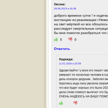
:
Оксана
28.08.2023 в 16:38
доброго времени суток ! я ходяч
инстанцию из реанимации г.Нижн
на свет мёртвой но все обошлось 
расследует смертельные ситуации
бы мне помогли разобраться что и
5
0
Ответить
Надежда
:
11.01.2024 в 23:59
Здравствуйте ! у всех кто пишет св
умирают по несколько человек в го
день похорон дедушки . Заболел вн
боролись кода папу увозила скорая
что все будет хорошо это было 2023
дала слово помогут вылечат что 
ОЧЕНЬ НАДЕЮСЬ НА ВАШУ ПОМОЩЬ