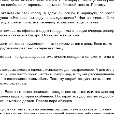
изически не можем ответить всем. Но в первую очередь мы обра
 на наиболее интересные письма с обратной связью. Поэтому:
а указывайте свой город. А вдруг он близок к маршруту, по кото
руппа «Экстрасенсы ведут расследование»? Или вы живете близ
 тогда шансы попасть в передачу возрастают еще сильнее.
ные номера телефонов с кодом города – мы в первую очередь реаги
 можем связаться быстро. Оставляйте ваше имя.
огите», «sos», «умоляю» — таких писем сотни в день. Если вы хот
придумайте реально интересную тему.
го раз – тогда ваш адрес атоматически попадет в «спам», и тогда 
е которых сможем сделать испытание для экстрасенсов. А для этог
вещи, или место происшествия. Например, в случае расследования
ором сохранился автомобиль. Поэтому старайтесь указывать такие
ь экстрасенсам.
. Если вы коротко напишите «загадочная смерть» или «на мне по
менно ваша история особенная. Постарайтесь достаточно подробн
аясь в мелкие детали. Просто пара абзацев.
еступление, мы в первую очередь рассматриваем заявки от прямых
 мы не можем без согласия родителей, например, обсуждать в эфи