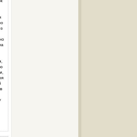
ок
и
но
ез
но
ма
м,
ую
и,
оя
й
 в
у