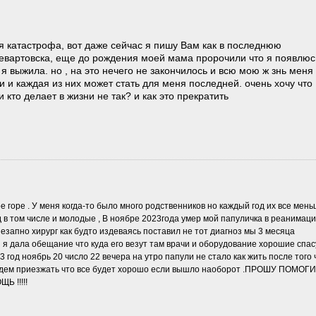
ая катастрофа, вот даже сейчас я пишу Вам как в последнюю
евартовска, еще до рождения моей мама пророчили что я появлюс
я выжила. но , на это нечего не закончилось и всю мою ж знь меня
 и каждая из них может стать для меня последней. очень хочу что
 кто делает в жизни не так? и как это прекратить
ое горе . У меня когда-то было много родственников но каждый год их все мен
д в том числе и молодые , В ноябре 2023года умер мой папуличка в реанимаци
езапно хирург как будто издеваясь поставил не тот диагноз мы 3 месяца
 я дала обещание что куда его везут там врачи и оборудование хорошие спас
 год ноябрь 20 число 22 вечера на утро папули не стало как жить после того 
будем приезжать что все будет хорошо если вышло наоборот .ПРОШУ ПОМОГ
 !!!!!