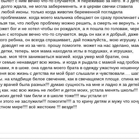
 было!! с ним вечно что-то случается. я переживаю за него. я 3 дет
 долго ждала, не могла забеременеть. и в церкви свечки ставила
 у любой иконы. только когда животик беременной погладила
 проблемами. когда моего мальчика обещают он сразу проклинает 
льзя так, что любую проблему можно решить, а смерть не вернуть. 
ожет бог и не хотел чтобы он рождался, а я пошла по головам, чер
н с которым вечно что-то случается. ведь он как и я добрый, даже
ого ребнка, он всегда спрашивает,, дай пожалуйста,, мою игрушку. 
 доводят не из за чего. прошу помогите. может на нас зделано, ма
и детки, теперь. моя мама находила иглы в подушках, и игрушках,
ные. моя тëтя занимаеться магией. когда умер мой братик, она
 семью ненавидит всю жизнь. и когда я рыдала с мамой над гробо
 нами, я в шоке. она одела моего брата в одежду ужастную ношенн
еня всю жизнь с детства яи мой брат слышали и чувствовали…. шаг
ты. на кладбище белое свечение, как в свечащемся площе. спина м
 у врачей была разных!!! думаю сущность на мне и ладно я за дете
как. нас всю жизнь не любят и деток моих, устала менять школы!!!
оих детей там били и в школе тоже!!!! мы устали от
этого не заслужили!!! помогите!!!! а то кричу детям и мужу что хоч
тном мире!!!! всё жестокие !!! везде!!!