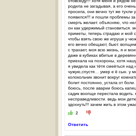
отовсюду!!! хотя меня и рядом не
родила не загадывая, а его очень
просила, они вечно тут же тухли
появился!!! и пошли проблемы за
смерть желает. объясняю, что не
он как удержимый становиться. м
приметы, теперь страдаю и мой сы
чтобы взять свою же игрушк у чюж
его вечно обещают, бьют. вопщем
с трахает, моя всю жизнь, я и мо
даже в кубиках вбитые в деревян
приехала на похороны, хотя нашу
я увидела как тëтя смеëться над
чужую,спустя… умер е ë сын. у м
колокольчик звонит вокруг комна
болит постоянно, устала от боли.
боюсь, после аварии боюсь капец 
садик воопще перестала водить. м
несправедливости. ведь мои детки 
здохнуть!!! зачем жить в этом ужас
2
Ответить