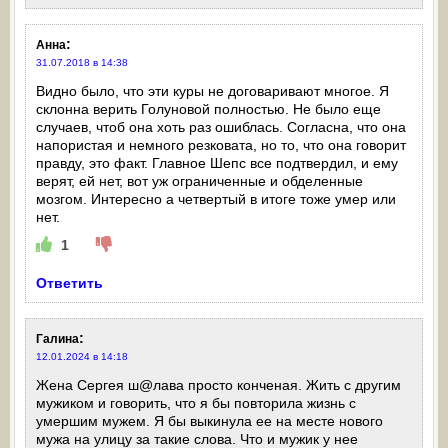
:
Анна
31.07.2018 в 14:38
Видно было, что эти куры не договаривают многое. Я
склонна верить Голуновой полностью. Не было еще
случаев, чтоб она хоть раз ошиблась. Согласна, что она
напористая и немного резковата, но то, что она говорит
правду, это факт. Главное Шепс все подтвердил, и ему
верят, ей нет, вот уж ограниченные и обделенные
мозгом. Интересно а четвертый в итоге тоже умер или
нет.
1
Ответить
:
Галина
12.01.2024 в 14:18
Жена Сергея ш@лава просто конченая. Жить с другим
мужиком и говорить, что я бы повторила жизнь с
умершим мужем. Я бы выкинула ее на месте нового
мужа на улицу за такие слова. Что и мужик у нее