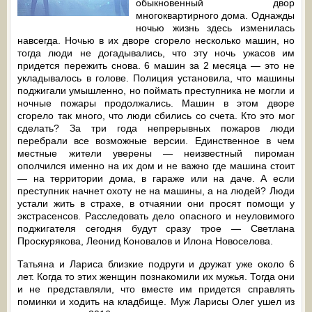
обыкновенный двор
многоквартирного дома. Однажды
ночью жизнь здесь изменилась
навсегда. Ночью в их дворе сгорело несколько машин, но
тогда люди не догадывались, что эту ночь ужасов им
придется пережить снова. 6 машин за 2 месяца — это не
укладывалось в голове. Полиция установила, что машины
поджигали умышленно, но поймать преступника не могли и
ночные пожары продолжались. Машин в этом дворе
сгорело так много, что люди сбились со счета. Кто это мог
сделать? За три года непрерывных пожаров люди
перебрали все возможные версии. Единственное в чем
местные жители уверены — неизвестный пироман
ополчился именно на их дом и не важно где машина стоит
— на территории дома, в гараже или на даче. А если
преступник начнет охоту не на машины, а на людей? Люди
устали жить в страхе, в отчаянии они просят помощи у
экстрасенсов. Расследовать дело опасного и неуловимого
поджигателя сегодня будут сразу трое — Светлана
Проскурякова, Леонид Коновалов и Илона Новоселова.
Татьяна и Лариса близкие подруги и дружат уже около 6
лет. Когда то этих женщин познакомили их мужья. Тогда они
и не представляли, что вместе им придется справлять
поминки и ходить на кладбище. Муж Ларисы Олег ушел из