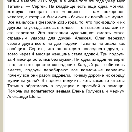
жизни в марте 2016 года, а в июне того же года умер муж
Татьяны — Сергей. На кладбище есть еще одна могила,
которую навещают эти женщины — там похоронен
человек, с которым были очень близки их покойные мужья.
Все началось в феврале 2016 года, то, что произошло и их
другом не укладывалось в голове — он вышел в магазин и
его зарезали. Эта внезапная чудовищная смерть стала
страшным ударом для друзей Алексея. Олег пережил
своего друга всего на две недели. Татьяна не знала как
сообщить Сергею, что он потерял последнего друга, а
всего через 4 месяца женщина стала вдовой. Три подруги
за 4 месяца остались без мужей. Ни одна из вдов не верит
в то, что это простое совпадение. Каждый раз, собираясь
вместе, подруги перебирают все возможные варианты
почему все они разом овдовели. Почему дорогие их сердцу
мужчины ушли? В надеже получить хоть какие-то ответы
Татьяна обратилась в редакцию с просьбой о помощи.
Помочь им попытаются ведьма Елена Голунова и медиум
Александр Шепс.