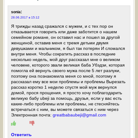
:
sonia
28.06.2017 в 15:12
Я трижды назад сражался с мужем, и с тех пор он
отказывается говорить или даже заботится о нашем
семейном романе, он оставил нас и пошел за другой
женщиной, оставив меня с тремя детьми двумя
девушками и мальчиком, я был так потерян И сломался
внутри меня. Чтобы сократить рассказ в последние
несколько недель, мой друг рассказал мне о великом
человеке, которого звали великая баба Убэдзи, которая
помогла ей вернуть своего мужа после 5 лет разлуки,
поэтому она познакомила меня со мной, поэтому я
рассказал ему все мои проблемы и проблемы Вырезать
рассказ коротко 1 неделю спустя мой муж вернулся
домой, прося прощения, я просто хочу поблагодарить
великую бабу ubeji за помощь, друзья, если у вас есть
какие-либо проблемы или проблемы, не стесняйтесь
встречаться с ним, вы можете связаться с ним через
Электронная почта:
greatbabaubeji@gmail.com
Ответить