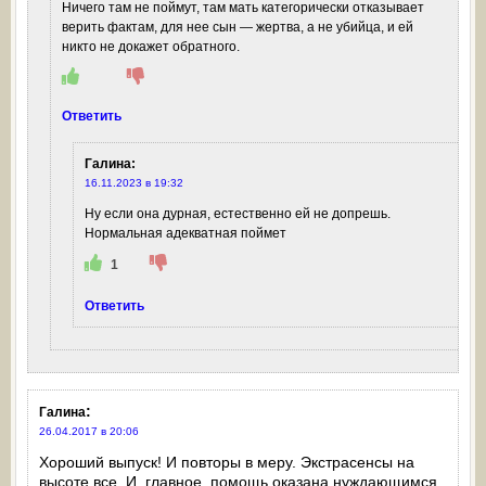
Ничего там не поймут, там мать категорически отказывает
верить фактам, для нее сын — жертва, а не убийца, и ей
никто не докажет обратного.
Ответить
Галина
:
16.11.2023 в 19:32
Ну если она дурная, естественно ей не допрешь.
Нормальная адекватная поймет
1
Ответить
:
Галина
26.04.2017 в 20:06
Хороший выпуск! И повторы в меру. Экстрасенсы на
высоте все. И, главное, помощь оказана нуждающимся,