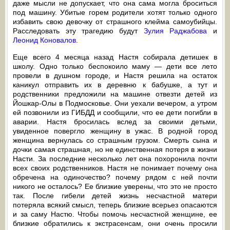
даже мысли не допускает, что она сама могла броситься
под машину. Убитые горем родители хотят только одного
избавить свою девочку от страшного клейма самоубийцы.
Расследовать эту трагедию будут
Зулия Раджабова
и
Леонид Коновалов
.
Еще всего 4 месяца назад Настя собирала детишек в
школу. Одно только беспокоило маму — дети все лето
провели в душном городе, и Настя решила на остаток
каникул отправить их в деревню к бабушке, а тут и
родственники предложили на машине отвезти детей из
Йошкар-Олы в Подмосковье. Они уехали вечером, а утром
ей позвонили из ГИБДД и сообщили, что ее дети погибли в
аварии. Настя бросилась вслед за своими детьми,
увиденное повергло женщину в ужас. В родной город
женщина вернулась со страшным грузом. Смерть сына и
дочки самая страшная, но не единственная потеря в жизни
Насти. За последние несколько лет она похоронила почти
всех своих родственников. Настя не понимает почему она
обречена на одиночество? почему рядом с ней почти
никого не осталось? Ее близкие уверены, что это не просто
так. После гибели детей жизнь несчастной матери
потеряла всякий смысл, теперь близкие всерьез опасаются
и за саму Настю. Чтобы помочь несчастной женщине, ее
близкие обратились к экстрасенсам, они очень просили