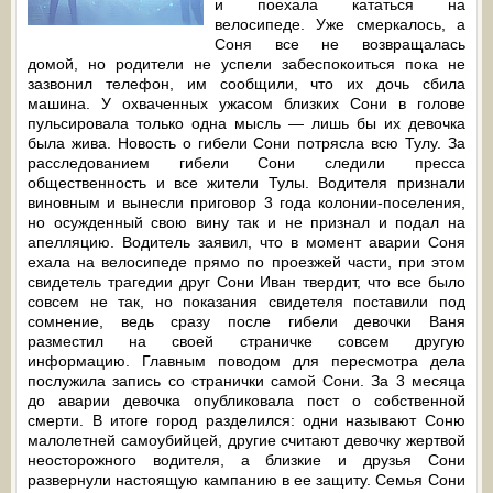
и поехала кататься на
велосипеде. Уже смеркалось, а
Соня все не возвращалась
домой, но родители не успели забеспокоиться пока не
зазвонил телефон, им сообщили, что их дочь сбила
машина. У охваченных ужасом близких Сони в голове
пульсировала только одна мысль — лишь бы их девочка
была жива. Новость о гибели Сони потрясла всю Тулу. За
расследованием гибели Сони следили пресса
общественность и все жители Тулы. Водителя признали
виновным и вынесли приговор 3 года колонии-поселения,
но осужденный свою вину так и не признал и подал на
апелляцию. Водитель заявил, что в момент аварии Соня
ехала на велосипеде прямо по проезжей части, при этом
свидетель трагедии друг Сони Иван твердит, что все было
совсем не так, но показания свидетеля поставили под
сомнение, ведь сразу после гибели девочки Ваня
разместил на своей страничке совсем другую
информацию. Главным поводом для пересмотра дела
послужила запись со странички самой Сони. За 3 месяца
до аварии девочка опубликовала пост о собственной
смерти. В итоге город разделился: одни называют Соню
малолетней самоубийцей, другие считают девочку жертвой
неосторожного водителя, а близкие и друзья Сони
развернули настоящую кампанию в ее защиту. Семья Сони