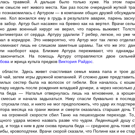
валась травмой. А дальше было только хуже. На этом пар
ом смысле нет живого места. Как раз после очередной жуткой тр
и познакомилась с Артуром — в компании общих друзей обсуждали
ию. Кол вонзился ему в грудь в результате аварии, парень засну
в забор. Артур был насажен на бревно как на вертел. Врачи сель
но даже военный хирург не верил, что парень выживет. Толст
нтиметрах от сердца. Артуру удалили 7 ребер, легкое, но уже ч
ал в коридоре. Это невероятно, что Артур мог так легко отделат
поминают лишь не слишком заметные шрамы. Так что же это: да
и наоборот кара. Близкие Артура переживают, что однажды
 закончиться. На помощь Артуру отправляются двое сильне
абова
и жрица культа предков
Виктория Райдос
.
области. Здесь живет счастливая семья мама папа и трое до
й чай, затем игры дружной компанией. И сложно даже представить,
милых сестер была на волосок от гибели. Все началось с кошм
пару недель после рождения младшей дочери, а через несколько 
ла беда — Наталья отвернулась лишь на мгновение, а кроше
смесью и начала задыхаться. Нику спасли буквально в после
 спускали глаз, и никто не мог предположить, что удар их подстере
лтора месяца на грани жизни и смерти оказалась старшая дочь Т
 на огромной скорости сбил Таню на пешеходном переходе. То,
щного удара можно назвать разве что чудом. Леденящий душу с
од, и тогда к ним в дом снова пришла беда — среднюю дочь тоже с
бы, кровоподтеки. Врачи скорой сказали, что Полине как и ее ста