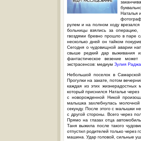
заканчи
буквальн
Наталья 
фотограф
рулем и на полном ходу врезался 
больницы взялись за операцию, 
гвоздями бревно прошло в паре са
несколько дней он тайком покурив
Сегодня о чудовищной аварии на
свыше редкий дар выживания ил
фантастическое везение может
экстрасенсов: медиум
Зулия Радж
Небольшой поселок в Самарской 
Прогулки на закате, потом вечерни
каждая из этих жизнерадостных 
который приснился Наталье через 
с новорожденной Никой произош
малышка захлебнулась молочной 
секунду. После этого с малышки не
с другой стороны. Всего через по
Прямо на глазах отца автомобиль
Таня выжила после такого чудови
отпустил родителей только через г
машина. Удар головой, сильные уши