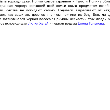
 быть гораздо хуже. Но что самое странное и Таню и Полину сби
Странная череда несчастий этой семьи стала предметом всеоб
ти чувства не покидают семью. Родители вздрагивают от каж
ает, как защитить девочек и в чем причина их бед. Есть ли з
о затянувшаяся черная полоса? Причины несчастий этих людей б
нсов ясновидящая
Лилия Хегай
и черная ведьма
Елена Голунова
.