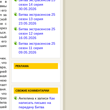
Битва экстрасенсов 25
не в
сезон 14 серия
авмы
30.05.2026
 его
Битва экстрасенсов 25
л за
сезон 13 серия
ской
23.05.2026
ое с
ерез
Битва экстрасенсов 25
ься.
сезон 12 серия
нный
16.05.2026
 его
Битва экстрасенсов 25
йших
сезон 11 серия
09.05.2026
чек.
 что
РЕКЛАМА
ара,
дней
чная
днюю
гает
аня.
СВЕЖИЕ КОММЕНТАРИИ
 что
трах
Ангелина
к записи
Как
била
написать письмо на
ршей
передачу Битва