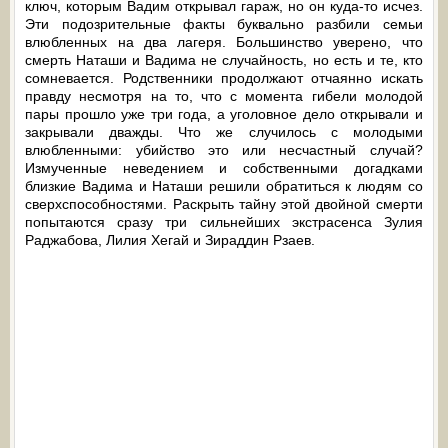
ключ, которым Вадим открывал гараж, но он куда-то исчез.
Эти подозрительные факты буквально разбили семьи
влюбленных на два лагеря. Большинство уверено, что
смерть Наташи и Вадима не случайность, но есть и те, кто
сомневается. Родственники продолжают отчаянно искать
правду несмотря на то, что с момента гибели молодой
пары прошло уже три года, а уголовное дело открывали и
закрывали дважды. Что же случилось с молодыми
влюбленными: убийство это или несчастный случай?
Измученные неведением и собственными догадками
близкие Вадима и Наташи решили обратиться к людям со
сверхспособностями. Раскрыть тайну этой двойной смерти
попытаются сразу три сильнейших экстрасенса Зулия
Раджабова, Лилия Хегай и Зираддин Рзаев.