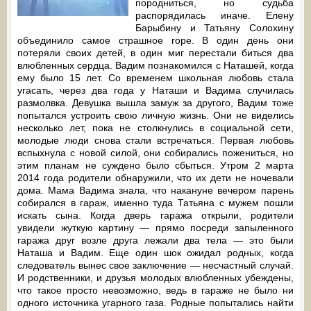
породниться, но судьба
распорядилась иначе. Елену
Барыбину и Татьяну Солохину
объединило самое страшное горе. В один день они
потеряли своих детей, в один миг перестали биться два
влюбленных сердца. Вадим познакомился с Наташей, когда
ему было 15 лет. Со временем школьная любовь стала
угасать, через два года у Наташи и Вадима случилась
размолвка. Девушка вышла замуж за другого, Вадим тоже
попытался устроить свою личную жизнь. Они не виделись
несколько лет, пока не столкнулись в социальной сети,
молодые люди снова стали встречаться. Первая любовь
вспыхнула с новой силой, они собирались пожениться, но
этим планам не суждено было сбыться. Утром 2 марта
2014 года родители обнаружили, что их дети не ночевали
дома. Мама Вадима знала, что накануне вечером парень
собирался в гараж, именно туда Татьяна с мужем пошли
искать сына. Когда дверь гаража открыли, родители
увидели жуткую картину — прямо посреди запыленного
гаража друг возле друга лежали два тела — это были
Наташа и Вадим. Еще один шок ожидал родных, когда
следователь вынес свое заключение — несчастный случай.
И родственники, и друзья молодых влюбленных убеждены,
что такое просто невозможно, ведь в гараже не было ни
одного источника угарного газа. Родные попытались найти