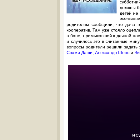
субботни
должны бы
детей не 
именинн
родителям сообщили, что дача г
кооператив. Там уже стояло оцепл
в бане, примыкавшей к дачной пос
и случилось это в считанные мин
вопросы родители решили задать э
Свами Даши
,
Александр Шепс
и
Ви