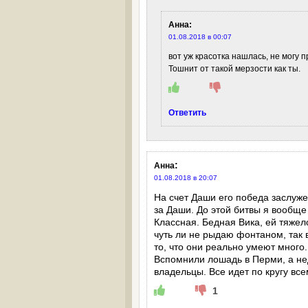
Анна
:
01.08.2018 в 00:07
вот уж красотка нашлась, не могу п
Тошнит от такой мерзости как ты.
Ответить
:
Анна
01.08.2018 в 20:07
На счет Даши его победа заслужен
за Даши. До этой битвы я вообще
Классная. Бедная Вика, ей тяжел
чуть ли не рыдаю фонтаном, так в
то, что они реально умеют много.
Вспомнили лошадь в Перми, а нед
владельцы. Все идет по кругу все
1