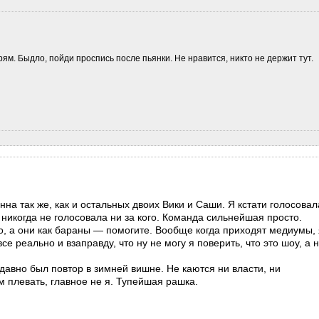
рям. Быдло, пойди проспись после пьянки. Не нравится, никто не держит тут.
на так же, как и остальных двоих Вики и Саши. Я кстати голосовал
 никогда не голосовала ни за кого. Команда сильнейшая просто.
о, а они как бараны — помогите. Вообще когда приходят медиумы, 
се реально и взаправду, что ну не могу я поверить, что это шоу, а 
авно был повтор в зимней вишне. Не каются ни власти, ни
м плевать, главное не я. Тупейшая рашка.