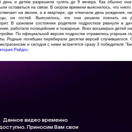
й день и детям разрешили гулять до 9 вечера. Как обычно они
ли оставаться на связи. В скором времени выяснилось, что никто 
отвечает на звонки, а в квартире, где отмечали день рождения, не
ицы, ни гостей. Выяснилось, что они решили поехать на д
орит. В шоковом состоянии родители подростков рванули в да
ение, работали полицейские и пожарные. Всех восьмерых детей н
тройке. По официальной версии подростки отравились угарным га
уты. Родные погибших перебирали десятки версий случившегося. 
кстрасенсам и сегодня с ними встретятся сразу 3 победителя “Би
ктория Райдос
.