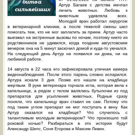
Артур Багаев с детства мечтал
лечить животных. Любовь к
животным удивляла всех.
Молодой врач работал хирургом
в ветеринарной клинике, а после тяжелой смены шел
помогать тем, кто не мог заплатить за прием. Артур часто
выезжал на экстренные вызовы по ночам, поэтому никто из
родственников не удивился, когда поздним августовским
вечером она на 5 минут заскочил домой и куда-то умчался.
На следующий день Артур не появился ни дома, ни на
любимой работе.
14 августа в 22 часа его зафиксировала уличная камера
видеонаблюдения. После этого парень словно испарился.
Артура искали 3 дня. Позже его нашли на кладбище
мертвым. В руке ветеринара торчала игла, которая вела к
капельнице, а рядом с телом валялись бутылочки из под
препаратов для усыпления животных. Родные сразу
поняли, что капельницу врач ставил не сам. Потому что
под таким углом препарат не мог поступать в вену. Как
Артур оказался на кладбище? Что случилось с
талантливым молодым ветеринаром? Что произошло той
роковой ночью? Разбираться в это истории будут
Александр Шепс, Соня Егорова и Максим Левин.