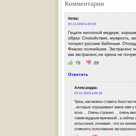
Комментарии
:
Xenia
02.12.2023 в 20:24
Гецати неплохой медиум, хороший
образ: Спокойствие, мужрость, за
тоскуют русские бабоньки. Отсюд
Фиаско полнейшее. Экстрасенс ни
как экстрасенс,ни хрена не почув
75
29
Ответить
Александра
:
03.12.2023 в 00:33
Треш, как можно ставить Константи
, которые спрашивают какое имя у б
ясно…. Очень странно … очень мно
таким мудрым мужчиной , а сейчас в
испытания, понимая , что он ниче
отменить голосование экстрасенсов