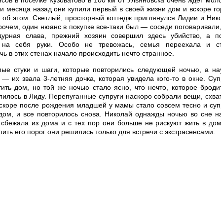
сов в поселке Кузоватово в 100 км от Ульяновска очень ждет мол
и месяца назад они купили первый в своей жизни дом и вскоре го
 об этом. Светлый, просторный коттедж приглянулся Лидии и Ник
рочем, один нюанс в покупке все-таки был — соседи поговаривали,
урная слава, прежний хозяин совершил здесь убийство, а п
 на себя руки. Особо не тревожась, семья переехала и с
чь в этих стенах начало происходить нечто странное.
е стуки и шаги, которые повторились следующей ночью, а на
 — их звала 3-летняя дочка, которая увидела кого-то в окне. Суп
ить дом, но той же ночью стало ясно, что нечто, которое броди
елилось в Лиду. Перепуганные супруги наскоро собрали вещи, схва
Вскоре после рождения младшей у мамы стало совсем тесно и суп
дом, и все повторилось снова. Николай однажды ночью во сне н
 сбежала из дома и с тех пор они больше не рискуют жить в дом
пить его порог они решились только для встречи с экстрасенсами.