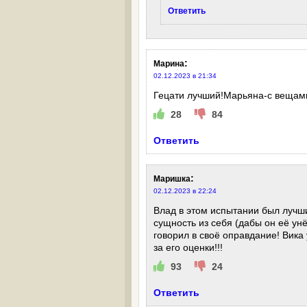
Ответить
:
Марина
02.12.2023 в 21:34
Гецати лучший!Марьяна-с вещами 
28
84
Ответить
:
Маришка
02.12.2023 в 22:24
Влад в этом испытании был лучши
сущность из себя (дабы он её унё
говорил в своё оправдание! Вика
за его оценки!!!
93
24
Ответить