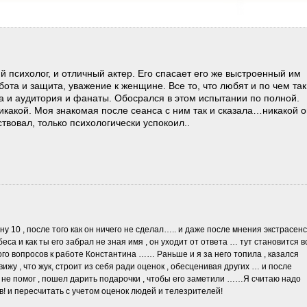
 психолог, и отличный актер. Его спасает его же выстроенный им
бота и защита, уважение к женщине. Все то, что любят и по чем так
а и аудитория и фанаты. Обосрался в этом испытании по полной.
какой. Моя знакомая после сеанса с ним так и сказала…никакой о
ствовал, только психологически успокоил..
ну 10 , после того как он ничего не сделал….. и даже после мнения экстрасен
еса и как ты его забрал не зная имя , он уходит от ответа … тут становится в
го вопросов к работе Константина …… Раньше и я за него топила , казался
ижу , что жук, строит из себя ради оценок , обесценивая других … и после
м не помог , пошел дарить подарочки , чтобы его заметили ……Я считаю надо
! и пересчитать с учетом оценок людей и телезрителей!