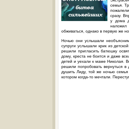
Экстрасен
семья. Тр
пожалели
сразу. Вп
у дома д
наложил
обживаться, однако в первую же но
Ночью они услышали необъяснимы
супруги услышали крик из детской
решили пригласить батюшку освят
дому, креста не боится и даже вс
детей и уехали к маме Николая. 
решили попробовать вернуться в 
душить Лиду, той же ночью семья
котором когда-то мечтали. Пересту