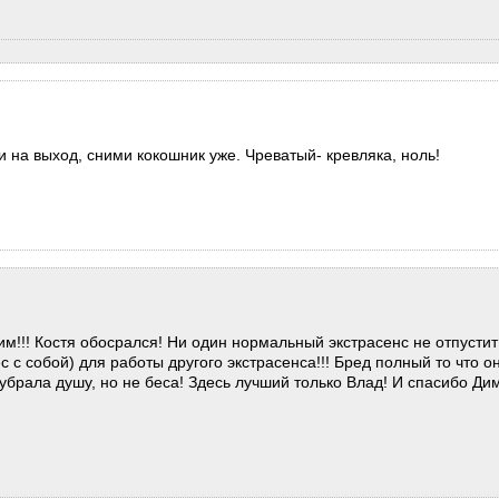
на выход, сними кокошник уже. Чреватый- кревляка, ноль!
м!!! Костя обосрался! Ни один нормальный экстрасенс не отпустит
с с собой) для работы другого экстрасенса!!! Бред полный то что о
 убрала душу, но не беса! Здесь лучший только Влад! И спасибо Ди