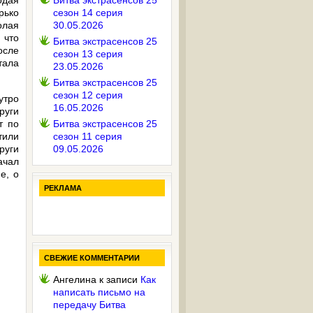
одая
Битва экстрасенсов 25
рько
сезон 14 серия
олая
30.05.2026
 что
Битва экстрасенсов 25
осле
сезон 13 серия
тала
23.05.2026
Битва экстрасенсов 25
сезон 12 серия
утро
16.05.2026
руги
т по
Битва экстрасенсов 25
тили
сезон 11 серия
руги
09.05.2026
ачал
е, о
РЕКЛАМА
СВЕЖИЕ КОММЕНТАРИИ
Ангелина
к записи
Как
написать письмо на
передачу Битва