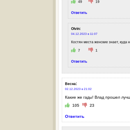
49
19
Ответить
Olvin
:
04.12.2023 в 11:07
Костян места женские знает, куда
7
1
Ответить
:
Весна
02.12.2023 в 21:02
Какие же гады! Влад прошел лучше
105
23
Ответить