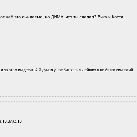
т неё это ожидаемо, но ДИМА, что ты сделал? Вика и Костя,
и за этом им десять? Я думал у нас битва сильнейших а не битва симпатий
а 10,Влад 10