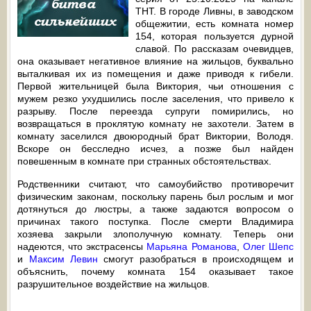
ТНТ. В городе Ливны, в заводском
общежитии, есть комната номер
154, которая пользуется дурной
славой. По рассказам очевидцев,
она оказывает негативное влияние на жильцов, буквально
выталкивая их из помещения и даже приводя к гибели.
Первой жительницей была Виктория, чьи отношения с
мужем резко ухудшились после заселения, что привело к
разрыву. После переезда супруги помирились, но
возвращаться в проклятую комнату не захотели. Затем в
комнату заселился двоюродный брат Виктории, Володя.
Вскоре он бесследно исчез, а позже был найден
повешенным в комнате при странных обстоятельствах.
Родственники считают, что самоубийство противоречит
физическим законам, поскольку парень был рослым и мог
дотянуться до люстры, а также задаются вопросом о
причинах такого поступка. После смерти Владимира
хозяева закрыли злополучную комнату. Теперь они
надеются, что экстрасенсы
Марьяна Романова
,
Олег Шепс
и
Максим Левин
смогут разобраться в происходящем и
объяснить, почему комната 154 оказывает такое
разрушительное воздействие на жильцов.