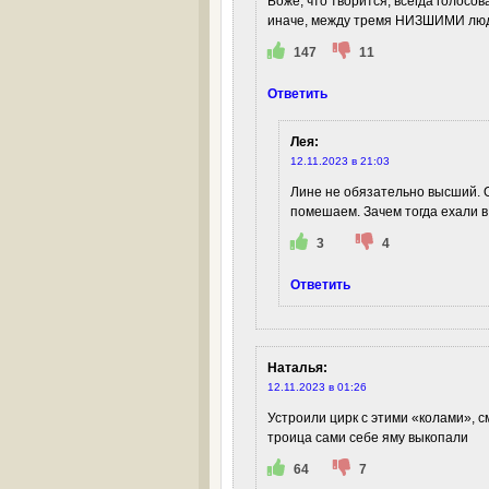
Боже, что творится, всегда голосов
иначе, между тремя НИЗШИМИ люди
147
11
Ответить
Лея
:
12.11.2023 в 21:03
Лине не обязательно высший. О
помешаем. Зачем тогда ехали в
3
4
Ответить
Наталья
:
12.11.2023 в 01:26
Устроили цирк с этими «колами», 
троица сами себе яму выкопали
64
7