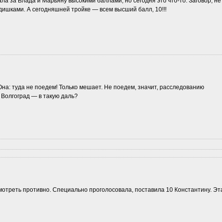
ала за Влада и Марьяну высокими баллами, но сегодня это что-то. Заговор, не
шками. А сегодняшней тройке — всем высший балл, 10!!!
на: туда не поедем! Только мешает. Не поедем, значит, расследованию
 Волгоград — в такую даль?
смотреть противно. Специально проголосовала, поставила 10 Константину. Эт