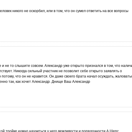
еловек никого не оскорбил, или в том, что он сумел ответить на все вопросы
 и не то слышите совсем. Александр уже открыто признался в том, что налич
тствует. Никогда сильный участник не позволит себе открыто заявлять о
 потому, что он не нравится. Он даже своего брата начал осуждать, жаловать
енно так, как хочет Александр. Днище Ваш Александр
той тройке нужно научиться у него вежливости и порядочности.А Шепс