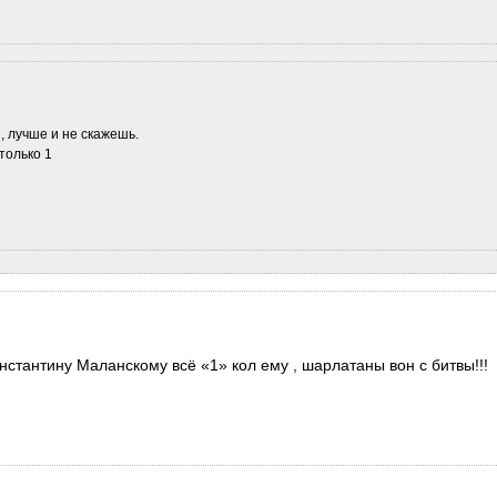
, лучше и не скажешь.
только 1
нстантину Маланскому всё «1» кол ему , шарлатаны вон с битвы!!!