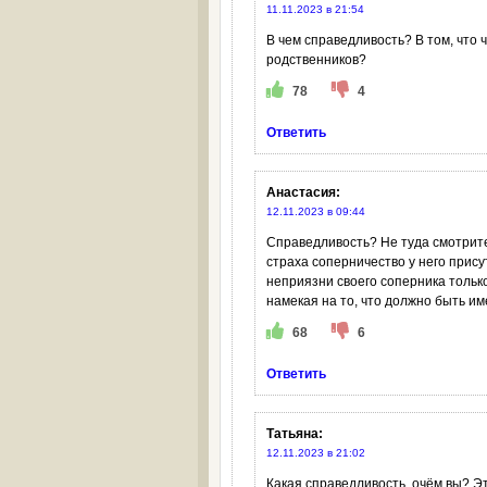
11.11.2023 в 21:54
В чем справедливость? В том, что ч
родственников?
78
4
Ответить
Анастасия
:
12.11.2023 в 09:44
Справедливость? Не туда смотрите
страха соперничество у него прису
неприязни своего соперника только
намекая на то, что должно быть им
68
6
Ответить
Татьяна
:
12.11.2023 в 21:02
Какая справедливость, очём вы? Э