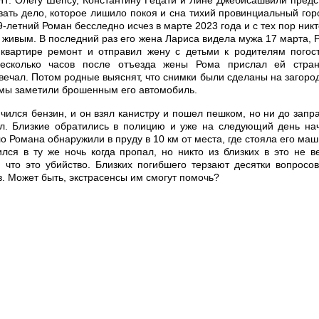
НТ. Олегу Шепсу, Константину Гецати и Лине Джебисашвили предс
вать дело, которое лишило покоя и сна тихий провинциальный гор
9-летний Роман бесследно исчез в марте 2023 года и с тех пор никт
 живым. В последний раз его жена Лариса видела мужа 17 марта, 
 квартире ремонт и отправил жену с детьми к родителям погост
несколько часов после отъезда жены Рома прислал ей стра
твечал. Потом родные выяснят, что снимки были сделаны на загоро
Ромы заметили брошенным его автомобиль.
чился бензин, и он взял канистру и пошел пешком, но ни до запра
л. Близкие обратились в полицию и уже на следующий день на
о Романа обнаружили в пруду в 10 км от места, где стояла его маш
ся в ту же ночь когда пропал, но никто из близких в это не ве
 что это убийство. Близких погибшего терзают десятки вопросов
в. Может быть, экстрасенсы им смогут помочь?