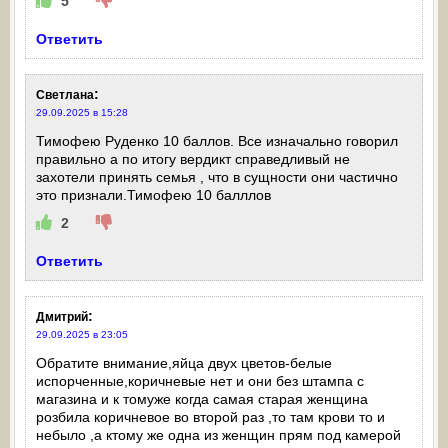
5
Ответить
:
Светлана
29.09.2025 в 15:28
Тимофею Руденко 10 баллов. Все изначально говорил
правильно а по итогу вердикт справедливый не
захотели принять семья , что в сущности они частично
это признали.Тимофею 10 балллов
2
Ответить
:
Дмитрий
29.09.2025 в 23:05
Обратите внимание,яйца двух цветов-белые
испорченные,коричневые нет и они без штампа с
магазина и к томуже когда самая старая женщина
розбила коричневое во второй раз ,то там крови то и
небыло ,а ктому же одна из женщин прям под камерой