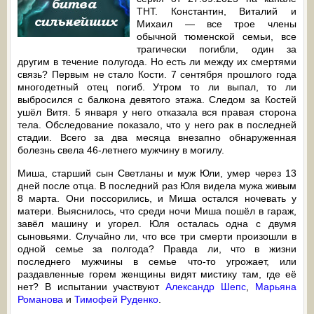
ТНТ. Константин, Виталий и
Михаил — все трое члены
обычной тюменской семьи, все
трагически погибли, один за
другим в течение полугода. Но есть ли между их смертями
связь? Первым не стало Кости. 7 сентября прошлого года
многодетный отец погиб. Утром то ли выпал, то ли
выбросился с балкона девятого этажа. Следом за Костей
ушёл Витя. 5 января у него отказала вся правая сторона
тела. Обследование показало, что у него рак в последней
стадии. Всего за два месяца внезапно обнаруженная
болезнь свела 46-летнего мужчину в могилу.
Миша, старший сын Светланы и муж Юли, умер через 13
дней после отца. В последний раз Юля видела мужа живым
8 марта. Они поссорились, и Миша остался ночевать у
матери. Выяснилось, что среди ночи Миша пошёл в гараж,
завёл машину и угорел. Юля осталась одна с двумя
сыновьями. Случайно ли, что все три смерти произошли в
одной семье за полгода? Правда ли, что в жизни
последнего мужчины в семье что-то угрожает, или
раздавленные горем женщины видят мистику там, где её
нет? В испытании участвуют
Александр Шепс
,
Марьяна
Романова
и
Тимофей Руденко
.