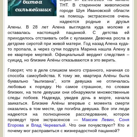
ТНТ. В старинном живописном
городе Шуя Ивановской области
на помощь экстрасенсов очень
надеются родные и друзья
Алены. В 28 лет Алена выглядела куда моложе и
оставалась настоящей пацанкой. С детства ей
приходилось отстаивать себя с кулаками. Девочка росла в
детдоме сиротой при живой матери. Год назад Алена куда-
то пропала, а через сутки подруга Марина нашла Алену в
ее квартире мертвой. Официальный вердикт следствия –
суицид, но близкие Алёны отказываются в это верить.
Говорят, что в деле слишком много странного, начиная со
способа самоубийства. К тому же, квартира Алёны была
буквально “вылизана”, хотя девушка не отличалась
любовью к порядку. Но самое страшное, по словам
близких, на теле девушки они обнаружили множественные
следы побоев. Надежда, увидев дочь в морге, начала
заикаться. Близкие Алёны впервые с момента смерти
оказались в том месте, где погибла девушка. Все эти люди
надеются на полноценное расследование, которое
проведут трое экстрасенсов —
Максим Левин
,
Соня
Егорова
и
Влад Череватый
. Что они почувствуют? Кто и
почему мог расправиться с жизнерадостной пацанкой?