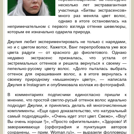
несколько лет экстравагантная
участница «Битвы экстрасенсов»
много раз меняла цвет волос,
однако в итоге остановилась на
непримечательном с первого взгляда оттенке шевелюры,
которым ее изначально одарила природа.
Джулия любит экспериментировать не только с нарядами,
но и с цветом волос. Кажется, Ванг перепробовала уже все
цвета радуги — от красного до фиолетового. Однако
недавно экстрасенс призналась, что устала от
экстремальных оттенков и решила вернуться к своему —
пепельно-русому цвету волос. «Долго пыталась выбрать
оттенок для окрашивания волос, а в итоге вернулась к
своему природному «мышиному» цвету», — написала
Джулия в Instagram и опубликовала коллаж из фотографий.
В комментариях подписчики единогласно пришли к
мнению, что простой светло-русый оттенок волос идеально
подходит Джулии, и принялись делать ей многочисленные
комплименты. «Еще одно доказательство, что натуральный
самый подходящий», «Очень идет этот цвет. Свежо», «Воу!
Вы очень хороши !)», «Просто офигительная», «Здорово! И
завораживающе (орфография и пунктуация авторов
сохранены, — прим. Woman.ru)», — выразили фолловеры