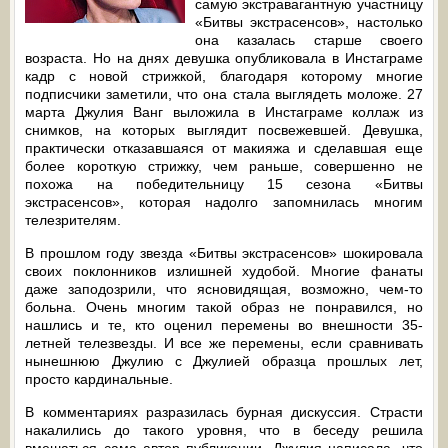
самую экстравагантную участницу
«Битвы экстрасенсов», настолько
она казалась старше своего
возраста. Но на днях девушка опубликовала в Инстаграме
кадр с новой стрижкой, благодаря которому многие
подписчики заметили, что она стала выглядеть моложе. 27
марта Джулия Ванг выложила в Инстаграме коллаж из
снимков, на которых выглядит посвежевшей. Девушка,
практически отказавшаяся от макияжа и сделавшая еще
более короткую стрижку, чем раньше, совершенно не
похожа на победительницу 15 сезона «Битвы
экстрасенсов», которая надолго запомнилась многим
телезрителям.
В прошлом году звезда «Битвы экстрасенсов» шокировала
своих поклонников излишней худобой. Многие фанаты
даже заподозрили, что ясновидящая, возможно, чем-то
больна. Очень многим такой образ не понравился, но
нашлись и те, кто оценил перемены во внешности 35-
летней телезвезды. И все же перемены, если сравнивать
нынешнюю Джулию с Джулией образца прошлых лет,
просто кардинальные.
В комментариях разразилась бурная дискуссия. Страсти
накалились до такого уровня, что в беседу решила