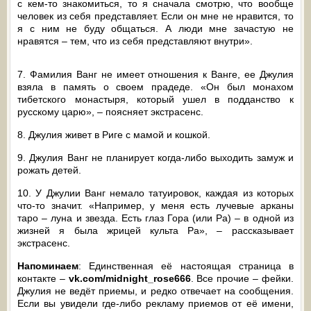
с кем-то знакомиться, то я сначала смотрю, что вообще
человек из себя представляет. Если он мне не нравится, то
я с ним не буду общаться. А люди мне зачастую не
нравятся – тем, что из себя представляют внутри».
7. Фамилия Ванг не имеет отношения к Ванге, ее Джулия
взяла в память о своем прадеде. «Он был монахом
тибетского монастыря, который ушел в подданство к
русскому царю», – поясняет экстрасенс.
8. Джулия живет в Риге с мамой и кошкой.
9. Джулия Ванг не планирует когда-либо выходить замуж и
рожать детей.
10. У Джулии Ванг немало татуировок, каждая из которых
что-то значит. «Например, у меня есть лучевые арканы
таро – луна и звезда. Есть глаз Гора (или Ра) – в одной из
жизней я была жрицей культа Ра», – рассказывает
экстрасенс.
Напоминаем
: Единственная её настоящая страница в
контакте –
vk.com/midnight_rose666
. Все прочие – фейки.
Джулия не ведёт приемы, и редко отвечает на сообщения.
Если вы увидели где-либо рекламу приемов от её имени,