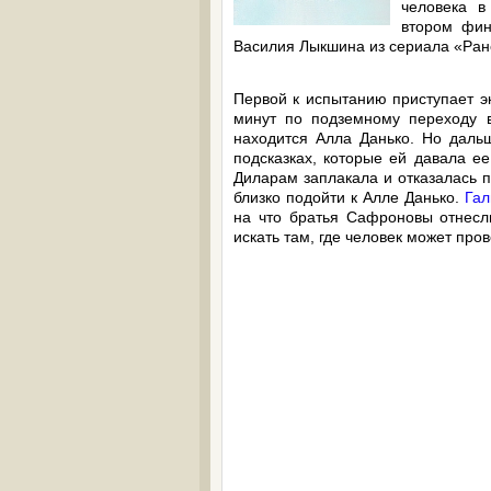
человека в
втором фин
Василия Лыкшина из сериала «Ран
Первой к испытанию приступает э
минут по подземному переходу в
находится Алла Данько. Но даль
подсказках, которые ей давала е
Диларам заплакала и отказалась п
близко подойти к Алле Данько.
Гал
на что братья Сафроновы отнесли
искать там, где человек может про