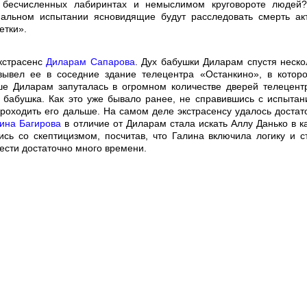
 бесчисленных лабиринтах и немыслимом круговороте людей
альном испытании ясновидящие будут расследовать смерть ак
етки».
кстрасенс
Диларам Сапарова
. Дух бабушки Диларам спустя неско
ывел ее в соседние здание телецентра «Останкино», в котор
ше Диларам запуталась в огромном количестве дверей телецент
е бабушка. Как это уже бывало ранее, не справившись с испытан
роходить его дальше. На самом деле экстрасенсу удалось достат
ина Багирова
в отличие от Диларам стала искать Аллу Данько в к
сь со скептицизмом, посчитав, что Галина включила логику и с
вести достаточно много времени.