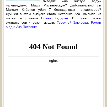
выводят «на чистую воду»
телеведущую Машу Малиновскую? Действительно ли
Максим Кибанов убил 7 беззащитных пенсионеров?
Лучшей в этом выпуске стала Петренко Аза. Выбыла «в
шаге» от финала
Нонна Хидирян
. В финал Битвы
экстрасенсов 4 сезон вышли:
Турсуной Закирова
,
Роман
Фад
и
Аза Петренко
.