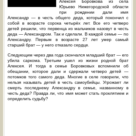
Алексея Боровкова из села
Юрьево Нижегородской области
при рождении дали имя
Александр — в честь общего деда, который покончил с
собой в возрасте сорока четырёх лет. Все его четверо
детей решили, что первенца из мальчиков назовут в честь
деда — Александром. Так и сделали. В каждой семье — по
Александру. Первым в возрасте 27 лет умер самый
старший брат — у него отказало сердце.
Следующим через два года скончался младший брат — его
убила саркома. Третьим ушел из жизни родной брат
Алексея. И тогда в семье Боровковых вспомнили об
обещании, которое дали и сдержали четверо детей —
потомков того самого деда. Многие в селе говорили, что
нельзя называть детей в честь самоубийцы. Угрожает ли
смерть последнему Александру в семье, названному в
честь деда? Правда ли, что имя может стать проклятием и
определить судьбу?