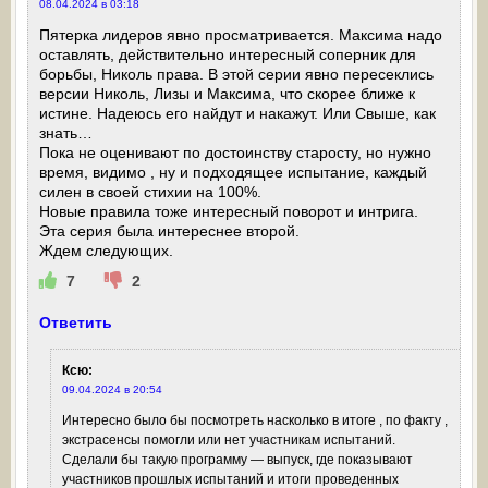
08.04.2024 в 03:18
Пятерка лидеров явно просматривается. Максима надо
оставлять, действительно интересный соперник для
борьбы, Николь права. В этой серии явно пересеклись
версии Николь, Лизы и Максима, что скорее ближе к
истине. Надеюсь его найдут и накажут. Или Свыше, как
знать…
Пока не оценивают по достоинству старосту, но нужно
время, видимо , ну и подходящее испытание, каждый
силен в своей стихии на 100%.
Новые правила тоже интересный поворот и интрига.
Эта серия была интереснее второй.
Ждем следующих.
7
2
Ответить
Ксю
:
09.04.2024 в 20:54
Интересно было бы посмотреть насколько в итоге , по факту ,
экстрасенсы помогли или нет участникам испытаний.
Сделали бы такую программу — выпуск, где показывают
участников прошлых испытаний и итоги проведенных