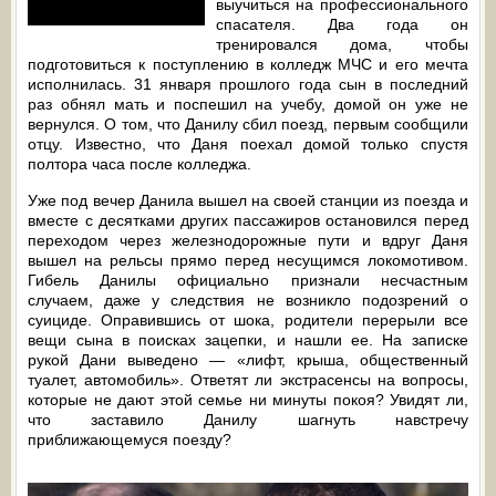
выучиться на профессионального
спасателя. Два года он
тренировался дома, чтобы
подготовиться к поступлению в колледж МЧС и его мечта
исполнилась. 31 января прошлого года сын в последний
раз обнял мать и поспешил на учебу, домой он уже не
вернулся. О том, что Данилу сбил поезд, первым сообщили
отцу. Известно, что Даня поехал домой только спустя
полтора часа после колледжа.
Уже под вечер Данила вышел на своей станции из поезда и
вместе с десятками других пассажиров остановился перед
переходом через железнодорожные пути и вдруг Даня
вышел на рельсы прямо перед несущимся локомотивом.
Гибель Данилы официально признали несчастным
случаем, даже у следствия не возникло подозрений о
суициде. Оправившись от шока, родители перерыли все
вещи сына в поисках зацепки, и нашли ее. На записке
рукой Дани выведено — «лифт, крыша, общественный
туалет, автомобиль». Ответят ли экстрасенсы на вопросы,
которые не дают этой семье ни минуты покоя? Увидят ли,
что заставило Данилу шагнуть навстречу
приближающемуся поезду?