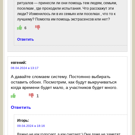
ритуалов — принесли ли они помощь тем людям, семьям,
поселкам , где проходили испытания. Что расскажут эти
люди? Изменилось ли в их семьях или поселках , что то к
лучшему? Помогла им помощь экстрасенсов или нет?
6
Ответить
:
евгений
08.04.2024 в 13:17
А давайте сломаем систему. Постоянно выбирать
оставить обоих. Посмотрим, как будут выкручиваться
когда времени будет мало, а участников будет много.
1
Ответить
Игорь
:
09.04.2024 в 18:16
Важно не как голосуют, а как считают:) Они даже не заметят,