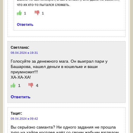
что их кто-то пытался сломать.
1
1
Ответить
:
Светлана
08.04.2024 в 19:31
Голосуйте за денежного мага. Он выиграл пари у
Башарова, нашел деньги в кошельке и ваши
приумножит!!!
ХА-ХА-ХА!
1
4
Ответить
:
Тацит
09.04.2024 в 09:42
Вы серьёзно саманта? Ни одного задания не прошла
тупо на хайпе косплея идёт со своим жабьим взглядом