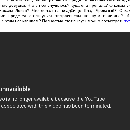
НТ. В новом выпуске экстрасенсам придется расследовать загадо
ение девушки. Что с ней случилось? Куда она пропала? О каком у
Максим Левин? Что делал на кладбище Влад Чреватый? С ка
ями придется столкнуться экстрасенсам на пути к истине? И
я с этим испытанием? Полностью этот выпуск можно посмотреть
тут