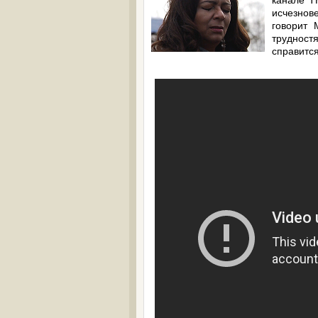
канале Т
исчезнов
говорит 
трудност
справитс