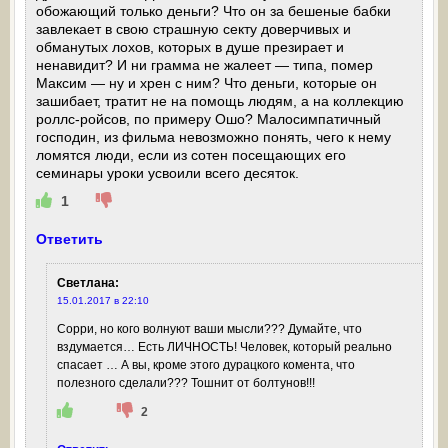
обожающий только деньги? Что он за бешеные бабки
завлекает в свою страшную секту доверчивых и
обманутых лохов, которых в душе презирает и
ненавидит? И ни грамма не жалеет — типа, помер
Максим — ну и хрен с ним? Что деньги, которые он
зашибает, тратит не на помощь людям, а на коллекцию
роллс-ройсов, по примеру Ошо? Малосимпатичный
господин, из фильма невозможно понять, чего к нему
ломятся люди, если из сотен посещающих его
семинары уроки усвоили всего десяток.
1
Ответить
Светлана
:
15.01.2017 в 22:10
Сорри, но кого волнуют ваши мысли??? Думайте, что
вздумается… Есть ЛИЧНОСТЬ! Человек, который реально
спасает … А вы, кроме этого дурацкого комента, что
полезного сделали??? Тошнит от болтунов!!!
2