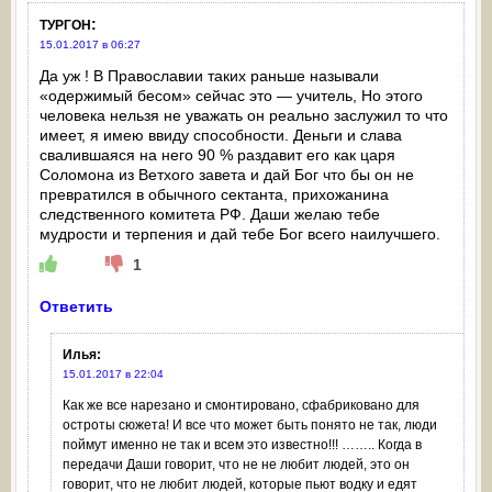
:
ТУРГОН
15.01.2017 в 06:27
Да уж ! В Православии таких раньше называли
«одержимый бесом» сейчас это — учитель, Но этого
человека нельзя не уважать он реально заслужил то что
имеет, я имею ввиду способности. Деньги и слава
свалившаяся на него 90 % раздавит его как царя
Соломона из Ветхого завета и дай Бог что бы он не
превратился в обычного сектанта, прихожанина
следственного комитета РФ. Даши желаю тебе
мудрости и терпения и дай тебе Бог всего наилучшего.
1
Ответить
Илья
:
15.01.2017 в 22:04
Как же все нарезано и смонтировано, сфабриковано для
остроты сюжета! И все что может быть понято не так, люди
поймут именно не так и всем это известно!!! …….. Когда в
передачи Даши говорит, что не не любит людей, это он
говорит, что не любит людей, которые пьют водку и едят