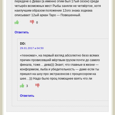
передаче о Девах (а именно этим был 17ый сезон) среди
четырёх возможных мест Рыбы заняли не четвёртое, хотя
наилучшим образом положение 12ого знака зодиака
описывает 12ый аркан Таро — Повешенный.
0
Ответить
DD
:
29.01.2017 в 04:50
«техномаг», на первый взгляд абсолютно безо всяких
причин провисевший мёртвым грузом почти до самого
финала, тоже… дева))) Знает, что главные в жизни —
конформизм, лыба и убедительность — даже если ты
пришел на шоу про экстрасенсов с процессором на
шее…))) Надо было проц помощнее взять что ли
3
Ответить