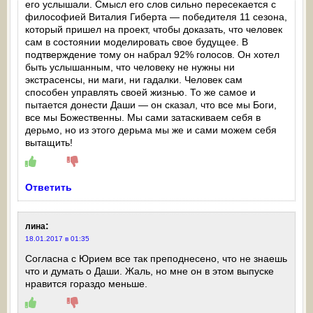
его услышали. Смысл его слов сильно пересекается с
философией Виталия Гиберта — победителя 11 сезона,
который пришел на проект, чтобы доказать, что человек
сам в состоянии моделировать свое будущее. В
подтверждение тому он набрал 92% голосов. Он хотел
быть услышанным, что человеку не нужны ни
экстрасенсы, ни маги, ни гадалки. Человек сам
способен управлять своей жизнью. То же самое и
пытается донести Даши — он сказал, что все мы Бoги,
все мы Божeственны. Мы сами затаскиваем себя в
дерьмо, но из этого дерьма мы же и сами можем себя
вытащить!
Ответить
:
лина
18.01.2017 в 01:35
Согласна с Юрием все так преподнесено, что не знаешь
что и думать о Даши. Жаль, но мне он в этом выпуске
нравится гораздо меньше.