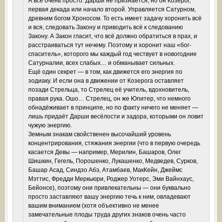
А всё очень просто. Дарши не признается, но он Козерог,
первая декада или начало второй. Управляется Сатурном,
древним богом Хроносом. То есть имеет задачу хоронить всё
и вся, следовать Закону и приводить всё к следованию
Закону. А Закон гласит, что всё должно обратиться в прах, и
расстраиваться тут нечему. Поэтому и хоронит наш «бог-
спаситель», которого мы каждый год чествует в новогодние
Сатурналии, всех слабых… и обманывает сильных.
Ещё один секрет — в том, как движется его энергия по
зодиаку. И если она в движении от Козерога оставляет
позади Стрельца, то Стрелец её учитель, вдохновитель,
правая рука. Ошо… Стрелец, он же Юпитер, что немного
обнадёживает в принципе, но по факту ничего не меняет —
лишь придаёт Дарши весёлости и задора, которыми он ловит
чужую энергию.
Земным знакам свойственен высочайший уровень
концентрирования, стяжания энергии (что в первую очередь
касается Девы — например, Мерилин, Башаров, Олег
Шишкин, Гегель, Порошенко, Лукашенко, Медведев, Сурков,
Башар Асад, Синдзо Абэ, Атамбаев, МакКейн, Джеймс
Мэттис, Фредди Меркьюри, Роджер Уотерс, Эми Вайнхаус,
Бейонсе), поэтому они привлекательны — они буквально
просто заставляют вашу энергию течь к ним, овладевают
вашим вниманием (хотя объективно не менее
замечательные плоды труда других знаков очень часто