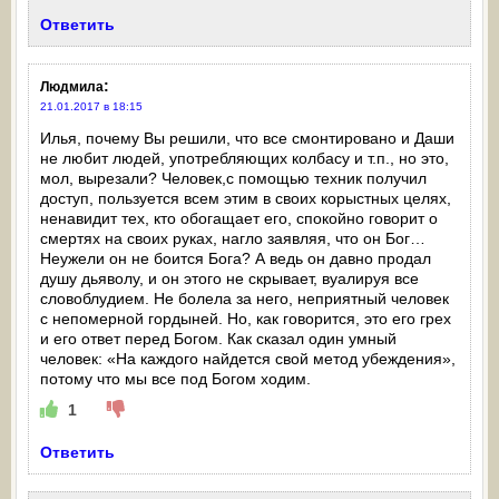
Ответить
:
Людмила
21.01.2017 в 18:15
Илья, почему Вы решили, что все смонтировано и Даши
не любит людей, употребляющих колбасу и т.п., но это,
мол, вырезали? Человек,с помощью техник получил
доступ, пользуется всем этим в своих корыстных целях,
ненавидит тех, кто обогащает его, спокойно говорит о
смертях на своих руках, нагло заявляя, что он Бог…
Неужели он не боится Бога? А ведь он давно продал
душу дьяволу, и он этого не скрывает, вуалируя все
словоблудием. Не болела за него, неприятный человек
с непомерной гордыней. Но, как говорится, это его грех
и его ответ перед Богом. Как сказал один умный
человек: «На каждого найдется свой метод убеждения»,
потому что мы все под Богом ходим.
1
Ответить