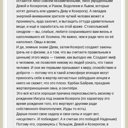
остаются либо совсем незамеченными, либо украденными
Девой и Козерогом, и Раком, Водолеем и Львом, которые
хотят догнать или удивить Деву и Козерога). А овладев
энергией-вниманием зрителя чуткий человек может и
проникнуть, куда захочет, и вытащить оттуда удивительные
вещи, и ещё и заработать на этой краже. Стокгольмский
синдром — вы, слабые, любите сохранившего вам жизнь и
наполнившего её Хозяина. Не важно, чем и ради чего он её
наполнил. Овцы и волки.
И да, земные знаки (Дева, затем Козерог) создают законы
(речь не о физике, а о том, что вы считаете правильным и
ценным) этого мира — такими, как выгодно им. Создают миф
о человеке, не позволяя никому из людей узнать, что такое
человек. И они же первыми призывают к миру, спокойствию и
доброте — потому что в такой атмосфере втихаря могут
приносить себе в жертву несчастных заблудших агнцев и
никто не скажет, что это плохо. Курбан Байрам, праздник
жертвоприношения овна, в сентябре.
Это всё кстати хорошая причина переосмыслить аксиому о
рождении Иисуса под знаком Козерога (по характеру это
время рождения того, кто жертвует другими ради
собственного благополучия, Иуды то есть).
Дарши понял свою задачу и свои силы и ходит вот,
«исцеляет». И побеждает. А я считаю это победой Наденьки)
Потому что, соревнуясь с Тельцом, Девой и Козерогом, в