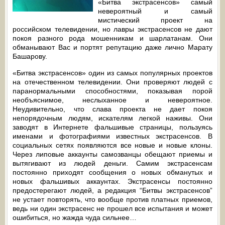
«Битва экстрасенсов» самый
невероятный и самый
мистический проект на
российском телевидении, но лавры экстрасенсов не дают
покоя разного рода мошенникам и шарлатанам. Они
обманывают Вас и портят репутацию даже лично Марату
Башарову.
«Битва экстрасенсов» один из самых популярных проектов
на отечественном телевидении. Они проверяют людей с
паранормальными способностями, показывая порой
необъяснимое, неслыханное и невероятное.
Неудивительно, что слава проекта не дает покоя
непорядочным людям, искателям легкой наживы. Они
заводят в Интернете фальшивые страницы, пользуясь
именами и фотографиями известных экстрасенсов. В
социальных сетях появляются все новые и новые клоны.
Через липовые аккаунты самозванцы обещают приемы и
вытягивают из людей деньги. Самим экстрасенсам
постоянно приходят сообщения о новых обманутых и
новых фальшивых аккаунтах. Экстрасенсы постоянно
предостерегают людей, а редакция “Битвы экстрасенсов”
не устает повторять, что вообще против платных приемов,
ведь ни один экстрасенс не прошел все испытания и может
ошибиться, но жажда чуда сильнее…