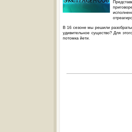
Представь
пригово
исполнен
отреагир
В 16 сезоне мы решили разобратьс
удивительное существо? Для это
потомка йети.