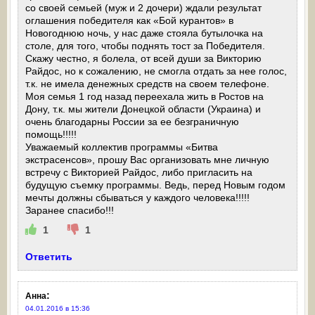
со своей семьей (муж и 2 дочери) ждали результат
оглашения победителя как «Бой курантов» в
Новогоднюю ночь, у нас даже стояла бутылочка на
столе, для того, чтобы поднять тост за Победителя.
Скажу честно, я болела, от всей души за Викторию
Райдос, но к сожалению, не смогла отдать за нее голос,
т.к. не имела денежных средств на своем телефоне.
Моя семья 1 год назад переехала жить в Ростов на
Дону, т.к. мы жители Донецкой области (Украина) и
очень благодарны России за ее безграничную
помощь!!!!!
Уважаемый коллектив программы «Битва
экстрасенсов», прошу Вас организовать мне личную
встречу с Викторией Райдос, либо пригласить на
будущую съемку программы. Ведь, перед Новым годом
мечты должны сбываться у каждого человека!!!!!
Заранее спасибо!!!
1
1
Ответить
:
Анна
04.01.2016 в 15:36