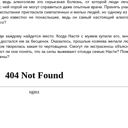
о, ведь алкоголизм это серьезная болезнь, от которой люди леч
с ней порой не могут справиться даже опытные врачи. Принять уча
 испытании пригласили симпатичных и милых людей, но одному из 
е дно известно не понаслышке, ведь он самый настоящий алкого
его?
де каждому найдется место. Когда Настя с мужем купили его, мн
 достался им за бесценок. Оказалось, прошлые хозяева желали л
ром творилась какая-то чертовщина. Смогут ли экстрасенсы объясн
ют ли они понять, что за силы выживают отсюда семью Насти? Пом
тены?