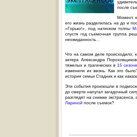
удивител
после съ
Момент, 
его жизнь разделилась на до и по
«Горько!», под натиском толпы
М
спустя год съемочная группа реш
неожиданность…
Что на самом деле происходило, 
актера Александра Пороховщико
тяжелых и трагических в
15 сезоне
изменили их жизнь. Как это было
история семьи Стадник и как нака
Эти события произошли в подмоск
до смерти напугал загадочный сил
разглядят на снимке экстрасенса,
Лариной
после съемок?