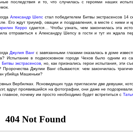
ьные последствия и то, что случилась с героями наших испыт
емок.
когда
Александр Шепс
стал победителем Битвы экстрасенсов 14 с
сле. Его ждут триумф, овации и поздравления, в месте с ними и к
эрилин Керро
сдается… Чтобы узнать, чем закончилась эта исто
ила отправиться к Александру Шепсу в гости и тут их ждала пе
когда
Джулия Ванг
с завязанными глазами оказалась в доме извест
ва? Испытание в подмосковном городе Чехов было одним из с
 Битвы экстрасенсов
, но, как признались герои испытания, эти съ
? Пророчества Джулии Ванг сбываются: чем закончилась трагиче
зан убийца Машеньки?
овных Вербилках. Ясновидящих туда пригласили две девушки, кот
уэт, вдруг проявившийся на фотографии, они даже не подозревали,
 а главное, почему им просто необходимо будет встретиться с
Тать