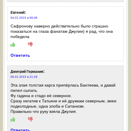
:
Евгений
04.01.2015 в 06:06
Сафронову наверно действительно было страшно
показаться на глаза фанатам Джулии) я рад, что она
победила.
Ответить
:
Дмитрий Германия
06.01.2015 в 21:29
Эта злая толстая карга припёрлась Бантеева, и давай
пепел сыпать.
Фу гадина и стадо её северное.
Сразу негатив к Татьяне и её дружкам северным, змеи
подколодные, одна злоба и Сатанизм.
Правильно что руку взяла Джулия.
Ответить