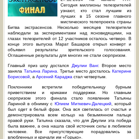
Сегодня миллионы телезрителей
узнают, кто стал лучшим из
лучших в 15 сезоне главного
мистического телепроекта страны
Битва экстрасенсов. Несколько месяцев телезрители
наблюдали за экспериментами над ясновидящими, на
глазах телезрителей от 12 участников осталось четверо. В
конце этого выпуска Марат Башаров открыл конверт и
объявил результаты зрительского голосования.
Оглашенные результаты для многих не стали сюрпризом.
Главный приз шоу достался
Джулии Ванг
. Второе место
заняла
Татьяна Ларина
. Третье место досталось
Катерине
Борисовой
, а
Арсений Караджа
стал четвертым.
Поклонники встретили победительницу бурным
приветствием и криками поддержки. Но главным
сюрпризом этого финала стало появление Татьяны
Лариной в обнимку с
Юлием Миткевич-Далецкий
, который
был одет в белый фрак. Она вся светилась от счастья и
демонстрировала всем кольцо на безымянном пальце
правой руки. Татьяна сказала, что для Джулии эта победа
была важнее, а она нашла свой источник силы в любимом
человеке. Все присутствующие порадовались за
влюбленных и кричали им «Горько».