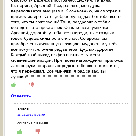
Смотрю эктрасенсов постоянно. Джулия, Татьяна,
Екатерина, Арсений! Поздравляю, моя душа
переполняется эмоциями. К сожалению, не смотрел в
прямом эфире. Катя, добрая душа, дай бог тебе всего
того, что ты пожелаешь! Таня, поздравляю тебя с …..
обалдеть, это просто шок. Счастья вам, умнички.
Арсений, дорогой, у тебя все впереди, ты с каждым
годом будешь сильнее и сильнее. Со временем
приобретешь жизненную позицию, мудрость и у тебя
все получится, очень рад за тебя. Джулия, дорогая!
Каждый твой выход в эфир вызывает у меня
сильнейшие эмоции. При твоем награждении, приложил
ладонь руки, стараясь передать тебе свое тепло и то,
что я переживал. Все умнички, я рад за вас, вы
лучшие!!!!!!!!!!!!!!!!!!!!!!!!!!!!!!!!!!!!!!!!!!!!!!!!!!!!!!!!!!
Ответить
Азиля
:
11.01.2015 в 01:59
согласна с вамии!