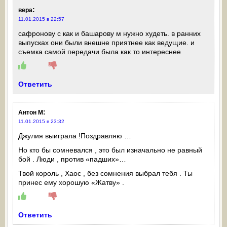
:
вера
11.01.2015 в 22:57
сафронову с как и башарову м нужно худеть. в ранних
выпусках они были внешне приятнее как ведущие. и
съемка самой передачи была как то интереснее
Ответить
:
Антон М
11.01.2015 в 23:32
Джулия выиграла !Поздравляю …
Но кто бы сомневался , это был изначально не равный
бой . Люди , против «падших»…
Твой король , Хаос , без сомнения выбрал тебя . Ты
принес ему хорошую «Жатву» .
Ответить