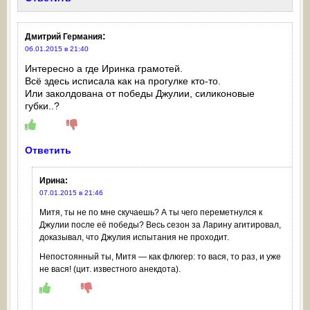
:
Дмитрий Германия
06.01.2015 в 21:40
Интересно а где Иринка грамотей.
Всё здесь исписала как на прогулке кто-то.
Или заколдована от победы Джулии, силиконовые
губки..?
Ответить
Ирина
:
07.01.2015 в 21:46
Митя, ты не по мне скучаешь? А ты чего переметнулся к
Джулии после её победы? Весь сезон за Ларину агитировал,
доказывал, что Джулия испытания не проходит.
Непостоянный ты, Митя — как флюгер: то вася, то раз, и уже
не вася! (цит. известного анекдота).