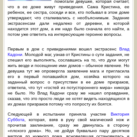
помогали девушке, которая считает,
что в ее доме живут приведения. Сама Кристина, ее
ребенок, ее сестра, соседи и все, кто побывал в этом доме
утверждают, что сталкивались с необъяснимым. Задание
экстрасенсам дали недалеко от деревни, в которой
находится этот дом, а им надо было сначала его найти, а
потом уже ответить на интересующие героиню вопросы.
Первым в дом с привидениями вошел экстрасенс
Влад
Кадони
. Молодой маг, узнав от Кристины о сути задания, не
спешил его выполнять, сославшись на то, что духи могут
жить везде и посещение ими домов – обычное явление. Но
девушка тут же опровергла заявление мага и пригласила
его в первый попавшийся дом, хозяйка которого на
заданный вопрос о присутствии в ее доме призраков,
ответила, что тут «гостей из потустороннего мира» никогда
не было. Но Влад Кадони сразу же нашел оправдание,
сказав, что это просто люди не хотят видеть находящихся в
их домах призраков потому что попросту их боятся.
Следующей в испытании приняла участие
Виктория
Суббота
, которая, взяв в руку свой магический нож и
прочитав заклинание, сразу же двинулась в сторону
«плохого дома». Но, не дойдя буквально пару десятков
метров до нужного дома, ясновидящая остановилась и