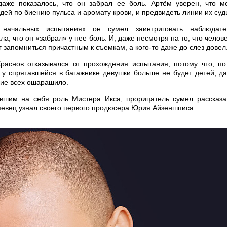
аже показалось, что он забрал ее боль. Артём уверен, что м
дей по биению пульса и аромату крови, и предвидеть линии их суд
начальных испытаниях он сумел заинтриговать наблюдате
, что он «забрал» у нее боль. И, даже несмотря на то, что челове
 запомниться причастным к съемкам, а кого-то даже до слез довел
раснов отказывался от прохождения испытания, потому что, по
о у спрятавшейся в багажнике девушки больше не будет детей, да
ние всех ошарашило.
вшим на себя роль Мистера Икса, прорицатель сумел рассказа
певец узнал своего первого продюсера Юрия Айзеншписа.