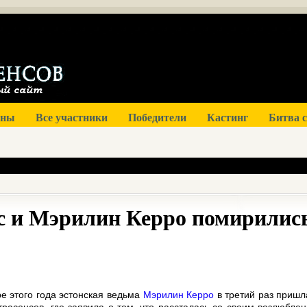
оны
Все участники
Победители
Кастинг
Битва 
с и Мэрилин Керро помирилис
е этого года эстонская ведьма
Мэрилин Керро
в третий раз пришл