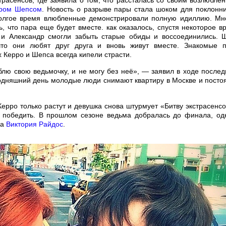
трасенсов, где заявила о том, что рассталась со своим возлюбле
дром Шепсом
. Новость о разрыве пары стала шоком для поклонни
долгое время влюбленные демонстрировали полную идиллию. Мн
, что пара еще будет вместе. как оказалось, спустя некоторое в
и Александр смогли забыть старые обиды и воссоединились. 
что они любят друг друга и вновь живут вместе. Знакомые 
х Керро и Шепса всегда кипели страсти.
лю свою ведьмочку, и не могу без неё», — заявил в ходе послед
одняшний день молодые люди снимают квартиру в Москве и посто
рро только растут и девушка снова штурмует «Битву экстрасенсо
я победить. В прошлом сезоне ведьма добралась до финала, од
ца
Виктория Райдос
.