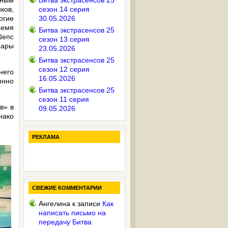
нным
Битва экстрасенсов 25
ков,
сезон 14 серия
огие
30.05.2026
ремя
Битва экстрасенсов 25
Шепс
сезон 13 серия
пары
23.05.2026
Битва экстрасенсов 25
сезон 12 серия
него
16.05.2026
янно
Битва экстрасенсов 25
сезон 11 серия
в» в
09.05.2026
нако
РЕКЛАМА
СВЕЖИЕ КОММЕНТАРИИ
Ангелина
к записи
Как
написать письмо на
передачу Битва