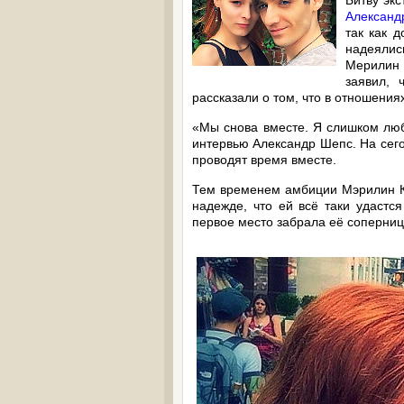
Битву экс
Алексан
так как 
надеялись
Мерилин 
заявил, 
рассказали о том, что в отношения
«Мы снова вместе. Я слишком люб
интервью Александр Шепс. На сег
проводят время вместе.
Тем временем амбиции Мэрилин Ке
надежде, что ей всё таки удастс
первое место забрала её соперни